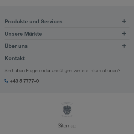
Produkte und Services
Straßentransporte
Unsere Märkte
Kombinierter Verkehr
Europa
Über uns
Kundenportal CONNECT
Russland
Firmeninformation
Kontakt
Digitale Lösungen
Kaukasus
Jobs & Karriere
Branchenlösungen
Sie haben Fragen oder benötigen weitere Informationen?
Zentralasien
Soziale Verantwortung
Mein LKW WALTER Login
Naher Osten
+43 5 7777-0
SHEQ-Management
Nordafrika
Sitemap