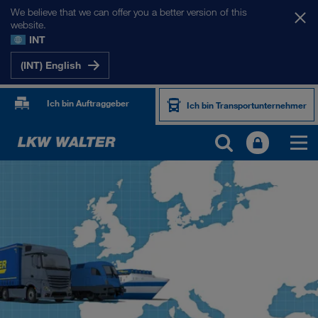
We believe that we can offer you a better version of this
website.
INT
(INT) English
Ich bin Auftraggeber
Ich bin Transportunternehmer
UNSERE MÄRKTE
Europa
Zentralasien
Russland