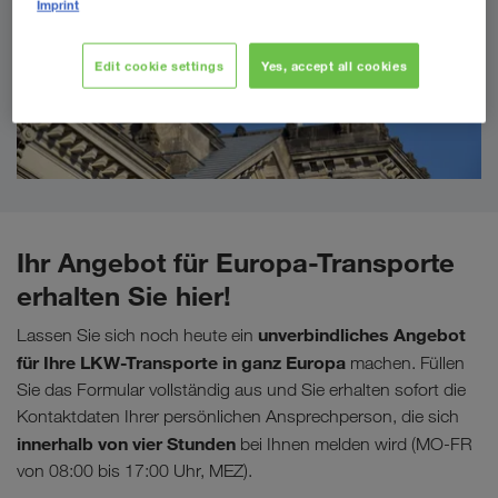
Imprint
Edit cookie settings
Yes, accept all cookies
Ihr Angebot für Europa-Transporte
erhalten Sie hier!
unverbindliches Angebot
Lassen Sie sich noch heute ein
für Ihre LKW-Transporte in ganz Europa
machen. Füllen
Sie das Formular vollständig aus und Sie erhalten sofort die
Kontaktdaten Ihrer persönlichen Ansprechperson, die sich
innerhalb von vier Stunden
bei Ihnen melden wird (MO-FR
von 08:00 bis 17:00 Uhr, MEZ).