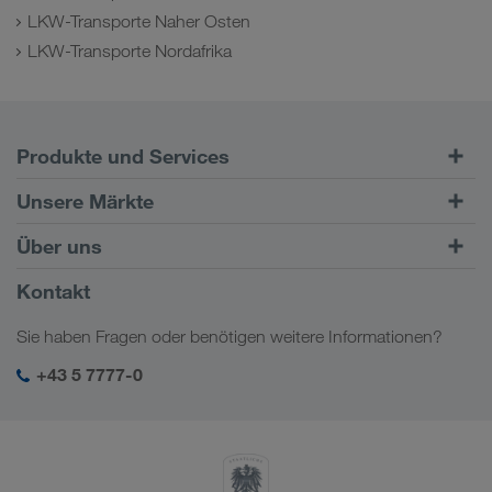
LKW-Transporte Naher Osten
LKW-Transporte Nordafrika
Produkte und Services
Straßentransporte
Unsere Märkte
Kombinierter Verkehr
Europa
Über uns
Kundenportal CONNECT
Russland
Firmeninformation
Kontakt
Digitale Lösungen
Kaukasus
Jobs & Karriere
Branchenlösungen
Sie haben Fragen oder benötigen weitere Informationen?
Zentralasien
Soziale Verantwortung
Mein LKW WALTER Login
Naher Osten
+43 5 7777-0
SHEQ-Management
Nordafrika