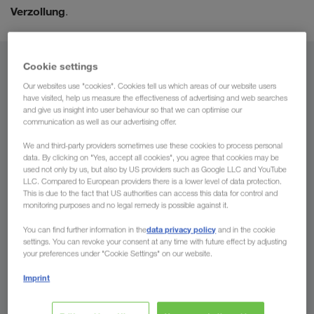
Verzollung
.
Cookie settings
Von
Our websites use "cookies". Cookies tell us which areas of our website users
have visited, help us measure the effectiveness of advertising and web searches
Luxemburg
and give us insight into user behaviour so that we can optimise our
communication as well as our advertising offer.
We and third-party providers sometimes use these cookies to process personal
data. By clicking on "Yes, accept all cookies", you agree that cookies may be
Nach
used not only by us, but also by US providers such as Google LLC and YouTube
LLC. Compared to European providers there is a lower level of data protection.
This is due to the fact that US authorities can access this data for control and
Land
monitoring purposes and no legal remedy is possible against it.
data privacy policy
You can find further information in the
and in the cookie
settings. You can revoke your consent at any time with future effect by adjusting
your preferences under "Cookie Settings" on our website.
Jetzt anfragen
Imprint