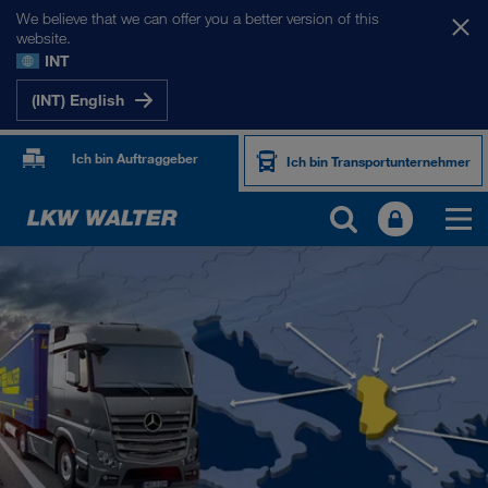
We believe that we can offer you a better version of this
website.
INT
(INT) English
Ich bin Auftraggeber
Ich bin Transportunternehmer
UNSERE MÄRKTE
Europa
Zentralasien
Russland