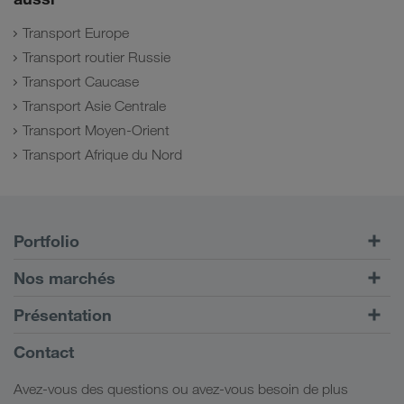
Transport Europe
Transport routier Russie
Transport Caucase
Transport Asie Centrale
Transport Moyen-Orient
Transport Afrique du Nord
Portfolio
Transports routiers
Nos marchés
Transport intermodal
Europe
Présentation
Portail client CONNECT
Russie
Informations générales
Contact
Solutions numériques
Caucase
Emplois et carrière
Solutions par branche
Avez-vous des questions ou avez-vous besoin de plus
Asie Centrale
Responsabilité sociale