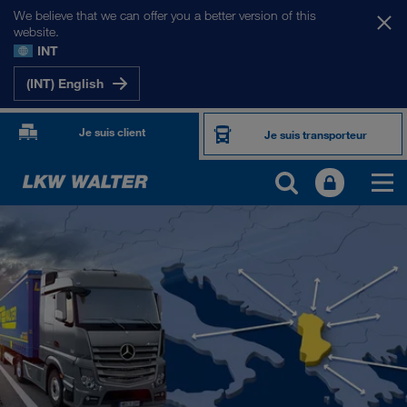
We believe that we can offer you a better version of this
website.
INT
(INT) English
Je suis client
Je suis transporteur
NOS MARCHÉS
Europe
Asie Centrale
Russie