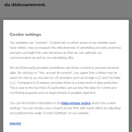
du dédouanement.
De
Cookie settings
Maroc
Our websites use "cookies". Cookies tell us which areas of our website users
have visited, help us measure the effectiveness of advertising and web searches
and give us insight into user behaviour so that we can optimise our
communication as well as our advertising offer.
We and third-party providers sometimes use these cookies to process personal
Vers
data. By clicking on "Yes, accept all cookies", you agree that cookies may be
used not only by us, but also by US providers such as Google LLC and YouTube
Pays
LLC. Compared to European providers there is a lower level of data protection.
This is due to the fact that US authorities can access this data for control and
monitoring purposes and no legal remedy is possible against it.
data privacy policy
You can find further information in the
and in the cookie
settings. You can revoke your consent at any time with future effect by adjusting
Demander un devis
your preferences under "Cookie Settings" on our website.
Imprint