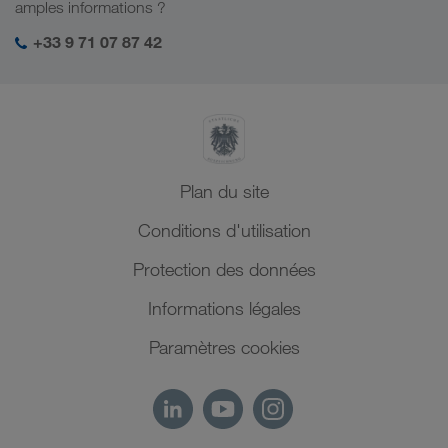
Mon espace de connexion LKW WALTER
amples informations ?
Moyen-Orient
Management SHEQ
+33 9 71 07 87 42
Afrique du Nord
Plan du site
Conditions d'utilisation
Protection des données
Informations légales
Paramètres cookies