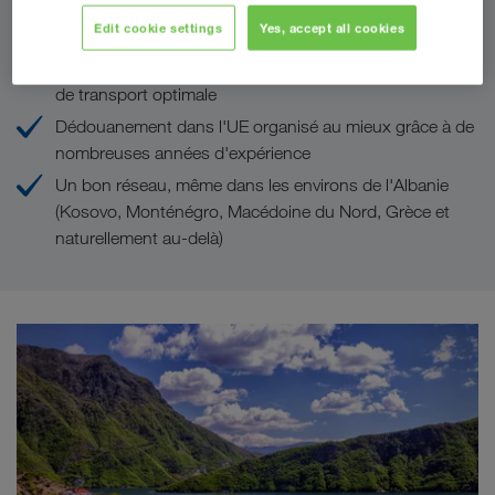
Vos avantages chez LKW WALTER
Edit cookie settings
Yes, accept all cookies
Tarifs de transport concurrentiels grâce une logistique
de transport optimale
Dédouanement dans l'UE organisé au mieux grâce à de
nombreuses années d'expérience
Un bon réseau, même dans les environs de l'Albanie
(Kosovo, Monténégro, Macédoine du Nord, Grèce et
naturellement au-delà)