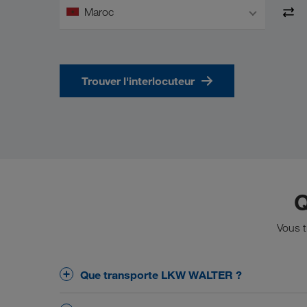
Maroc
Trouver l'interlocuteur
Q
Vous t
Que transporte LKW WALTER ?
Le cœur de métier de LKW WALTER est l'organisat