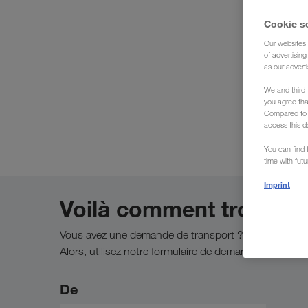
Cookie s
Our websites 
of advertisin
as our adverti
Nous 
We and third-
you agree th
Compared to E
access this d
You can find f
time with fut
Imprint
Voilà comment trouver v
Vous avez une demande de transport ?
Alors, utilisez notre formulaire de demande pour obten
De