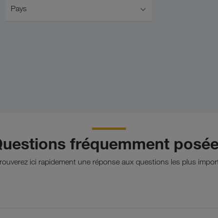
Pays
uestions fréquemment posé
rouverez ici rapidement une réponse aux questions les plus impor
ion de chargements complets par route et en transport intermodal.