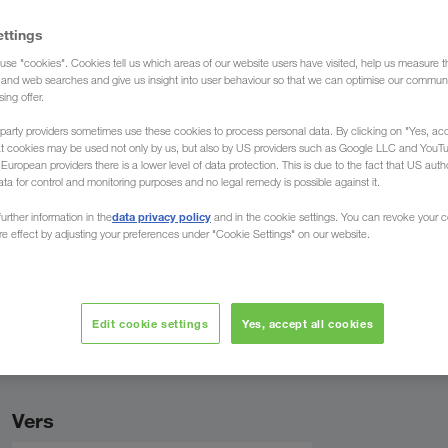
ettings
use "cookies". Cookies tell us which areas of our website users have visited, help us measure t
g and web searches and give us insight into user behaviour so that we can optimise our communi
sing offer.
parlons votre
Expertise
Personnelle
langue
votre dispos
party providers sometimes use these cookies to process personal data. By clicking on "Yes, acc
at cookies may be used not only by us, but also by US providers such as Google LLC and YouT
uropean providers there is a lower level of data protection. This is due to the fact that US autho
ata for control and monitoring purposes and no legal remedy is possible against it.
data privacy policy
urther information in the
and in the cookie settings. You can revoke your 
ure effect by adjusting your preferences under "Cookie Settings" on our website.
otre interlocuteur
Edit cookie settings
Yes, accept all cookies
ir, immédiatement après l'envoi réussi, votre interlocuteur pour cet 
Vers