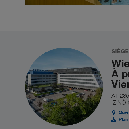
SIÈGE
Wie
À p
Vie
AT-235
IZ NÖ-
Ouvr
Plan