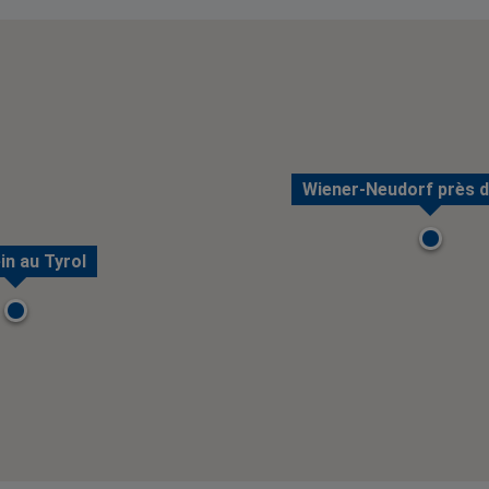
Wiener-Neudorf près d
in au Tyrol