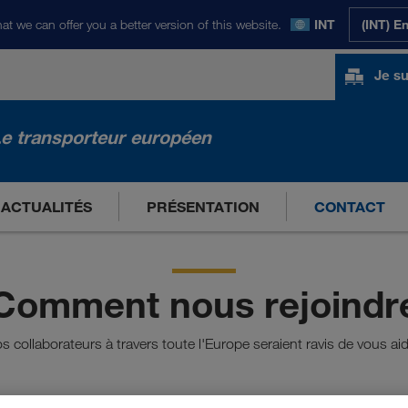
at we can offer you a better version of this website.
INT
(INT) E
Je su
e transporteur européen
ACTUALITÉS
PRÉSENTATION
CONTACT
Comment nous rejoindr
s collaborateurs à travers toute l'Europe seraient ravis de vous aid