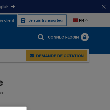
nglish
FR
is client
Je suis transporteur
CONNECT-LOGIN
DEMANDE DE COTATION
e
er!