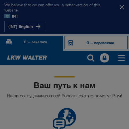
We believe that we can offer you a better version of this
website.
INT
(INT) English
Я — заказчик
Я — перевозчик
Ваш путь к нам
Наши сотрудники со всей Европы охотно помогут Вам!