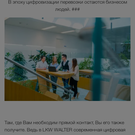
Испания, Франция и Швеция).
В эпоху цифровизации перевозки остаются бизнесом
людей. ###
Грузоперевозки Европа
Перевозки Ближний Восток
Грузоперевозки Северная Африка
Перевозки Центральная Азия
Грузоперевозки Россия
Там, где Вам необходим прямой контакт, Вы его также
получите. Ведь в LKW WALTER современная цифровая