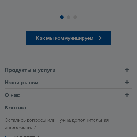
Как мы коммуницируем
Продукты и услуги
Автомобильные перевозки
Наши рынки
Комбинированные перевозки
Европа
О нас
Клиентский портал CONNECT
Россия
Информация о компании
Контакт
Цифровые решения
Кавказ
Работа и карьера
Отрасли
Остались вопросы или нужна дополнительная
Центральная Азия
Социальная ответственность
Мой вход в систему LKW WALTER
информация?
Ближний Восток
Менеджмент SHEQ