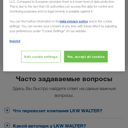
LLC. Compared to European providers there is a lower level of data protection.
В
This is due to the fact that US authorities can access this data for control and
monitoring purposes and no legal remedy is possible against it.
Страна
data privacy policy
You can find further information in the
and in the cookie
settings. You can revoke your consent at any time with future effect by adjusting
your preferences under "Cookie Settings" on our website.
Imprint
Найти контактное лицо
Edit cookie settings
Yes, accept all cookies
Часто задаваемые вопросы
Здесь Вы быстро найдете ответ на самые важные
вопросы.
Что перевозит компания LKW WALTER?
Основная сфера деятельности LKW WALTER
Какой автопарк у LKW WALTER?