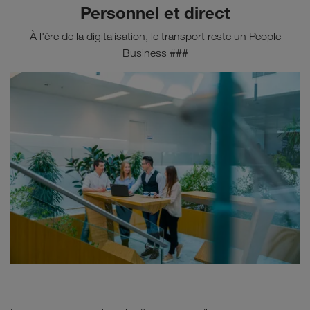
délais.
nationaux
dans certains pays de l'UE (Autriche,
Personnel et direct
Allemagne, Grande-Bretagne, Espagne, France et
À l'ère de la digitalisation, le transport reste un People
Suède).
Business ###
Transport Europe
Transport Moyen-Orient
Transport Afrique du Nord
Transport Asie Centrale
Transport routier Russie