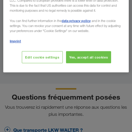
LLC. Compared to European providers there is a lower level of data protection.
This is due to the fact that US authorities can access this data for control and
monitoring purposes and no legal remedy is possible against it.
Vers
data privacy policy
You can find further information in the
and in the cookie
settings. You can revoke your consent at any time with future effect by adjusting
your preferences under "Cookie Settings" on our website.
Pays
Imprint
Edit cookie settings
Yes, accept all cookies
Trouver l'interlocuteur
Questions fréquemment posées
Vous trouverez ici rapidement une réponse aux questions les
plus importantes.
Que transporte LKW WALTER ?