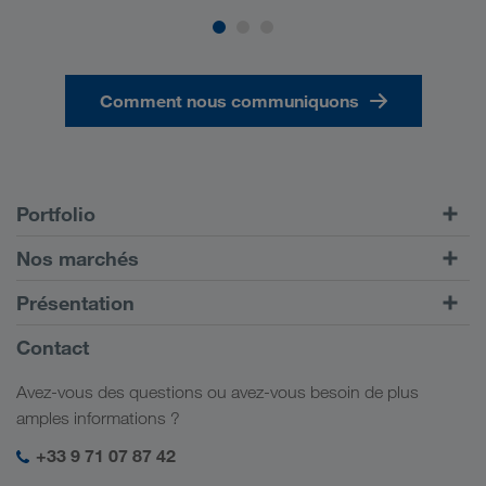
Comment nous communiquons
Portfolio
Transports routiers
Nos marchés
Transport intermodal
Europe
Présentation
Portail client CONNECT
Russie
Informations générales
Contact
Solutions numériques
Caucase
Emplois et carrière
Solutions par branche
Avez-vous des questions ou avez-vous besoin de plus
Asie Centrale
Responsabilité sociale
Mon espace de connexion LKW WALTER
amples informations ?
Moyen-Orient
Management SHEQ
+33 9 71 07 87 42
Afrique du Nord