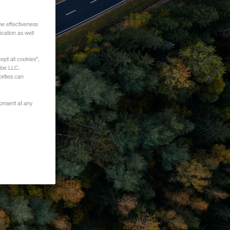
he effectiveness
cation as well
ept all cookies",
ube LLC.
rities can
consent at any