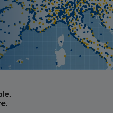
le.
e.