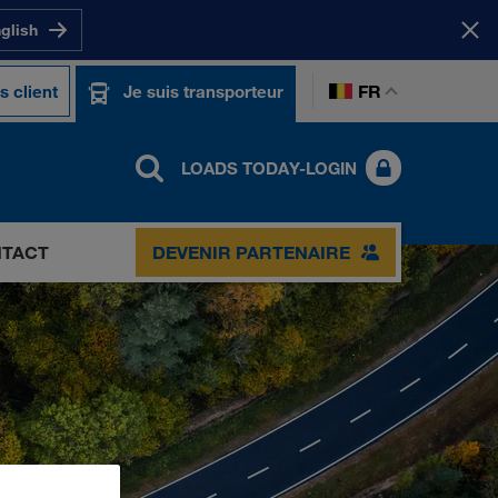
nglish
FR
s client
Je suis transporteur
LOADS TODAY-LOGIN
TACT
DEVENIR PARTENAIRE