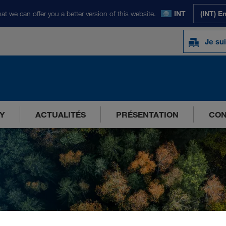
at we can offer you a better version of this website.
INT
(INT) E
Je sui
Y
ACTUALITÉS
PRÉSENTATION
CON