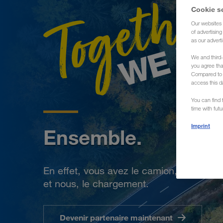
Cookie s
Our websites 
of advertisin
as our adverti
We and third-
you agree th
Compared to E
access this d
You can find f
time with fut
Imprint
Ensemble.
En effet, vous avez le camion,
et nous, le chargement.
Devenir partenaire maintenant