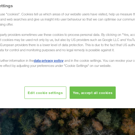
ettings
use "cookies". Cookies tell us which areas of our website users have visited, help us measure t
g and web searches and give us insight into user behaviour so that we can optimise our communi
sing offer.
party providers sometimes use these cookies to process personal data. By clicking on "Yes, acc
at cookies may be used not only by us, but also by US providers such as Google LLC and YouT
uropean providers there is a lower level of data protection. This is due to the fact that US autho
ata for control and monitoring purposes and no legal remedy is possible against it.
data privacy policy
urther information in the
and in the cookie settings. You can revoke your 
ure effect by adjusting your preferences under "Cookie Settings" on our website.
Edit cookie settings
Yes, accept all cookies