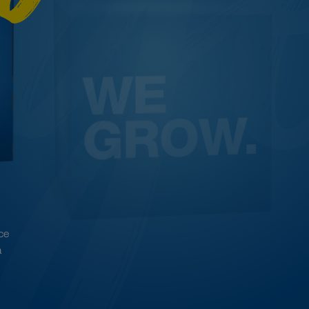
Ensemble
, nous nous développons. Nous nous
occupons de nos partenaires et nous nous
 ce
soutenons mutuellement avec le savoir-faire et
a
tous les services indispensables à un avenir
stable.
Grandir maintenant