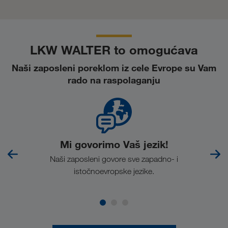
LKW WALTER to omogućava
Naši zaposleni poreklom iz cele Evrope su Vam
rado na raspolaganju
Mi govorimo Vaš jezik!
cu
Naši zaposleni govore sve zapadno- i
istočnoevropske jezike.