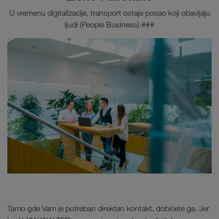
Francuska i Švedska).
U vremenu digitalizacije, transport ostaje posao koji obavljaju
ljudi (People Business) ###
Kamionski transporti Evropa
Kamionski transporti Bliski istok
Kamionski prevozi Severna Afrika
Kamionski transport Centralna Azija
Kamionski prevoz Rusija
Tamo gde Vam je potreban direktan kontakt, dobićete ga. Jer