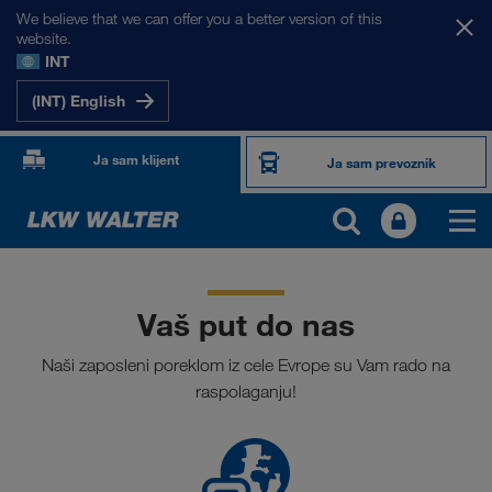
We believe that we can offer you a better version of this
website.
INT
(INT) English
Ja sam klijent
Ja sam prevoznik
Vaš put do nas
Naši zaposleni poreklom iz cele Evrope su Vam rado na
raspolaganju!