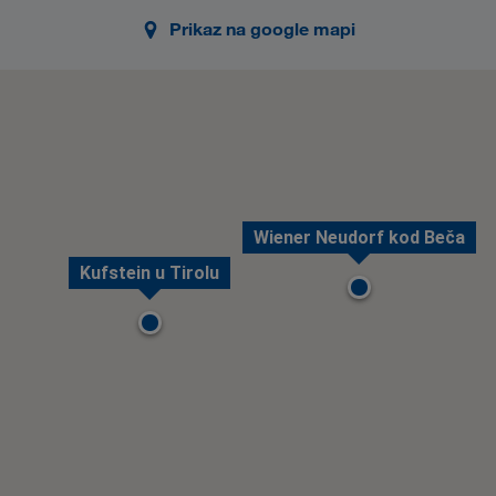
Prikaz na google mapi
Wiener Neudorf kod Beča
Kufstein u Tirolu