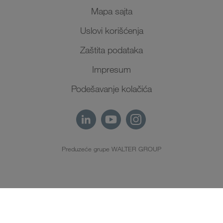
Mapa sajta
Uslovi korišćenja
Zaštita podataka
Impresum
Podešavanje kolačića
Preduzeće grupe WALTER GROUP
SR