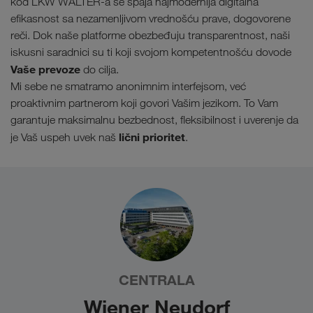
kod LKW WALTER-a se spaja najmodernija digitalna
efikasnost sa nezamenljivom vrednošću prave, dogovorene
reči. Dok naše platforme obezbeđuju transparentnost, naši
iskusni saradnici su ti koji svojom kompetentnošću dovode
Vaše prevoze
do cilja.
Mi sebe ne smatramo anonimnim interfejsom, već
proaktivnim partnerom koji govori Vašim jezikom. To Vam
garantuje maksimalnu bezbednost, fleksibilnost i uverenje da
lični prioritet
je Vaš uspeh uvek naš
.
CENTRALA
Wiener Neudorf