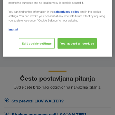
monitoring purposes and no legal remedy is possible against it.
Za
data privacy policy
You can find further information in the
and in the cookie
settings. You can revoke your consent at any time with future effect by adjusting
your preferences under "Cookie Settings" on our website.
Država
Imprint
Edit cookie settings
Yes, accept all cookies
Pronađite osobu za kontakt
Često postavljana pitanja
Ovdje ćete brzo naći odgovor na najvažnija pitanja.
Što prevozi LKW WALTER?
Osnovna je djelatnost poduzeća LKW WALTER
S kojom opremom radi LKW WALTER?