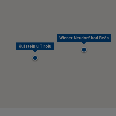
Wiener Neudorf kod Beča
Kufstein u Tirolu