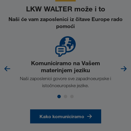
LKW WALTER može i to
Naši će vam zaposlenici iz čitave Europe rado
pomoći
Komuniciramo na Vašem
materinjem jeziku
no na
Naši zaposlenici govore sve zapadnoeurpske i
kont
istočnoeuropske jezike.
Kako komuniciramo