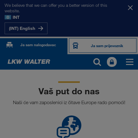
We believe that we can offer you a better version of this
website.
INT
(INT) English
Ja sam nalogodavac
Ja sam prijevoznik
Vaš put do nas
Naši će vam zaposlenici iz čitave Europe rado pomoći!