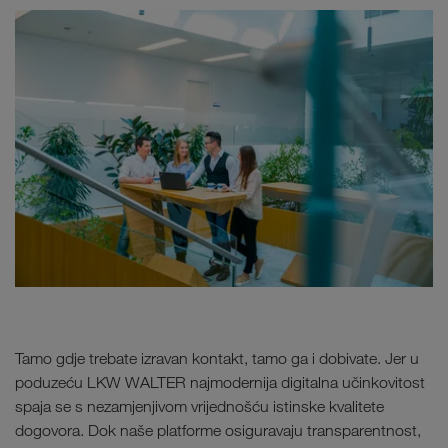
Kamionski prijevoz Bliski Istok
Kamionski prijevozi Sjeverna Afrika
Kamionski prijevozi Srednja Azija
Kamionski prijevoz Rusija
Tamo gdje trebate izravan kontakt, tamo ga i dobivate. Jer u
poduzeću LKW WALTER najmodernija digitalna učinkovitost
spaja se s nezamjenjivom vrijednošću istinske kvalitete
dogovora. Dok naše platforme osiguravaju transparentnost,