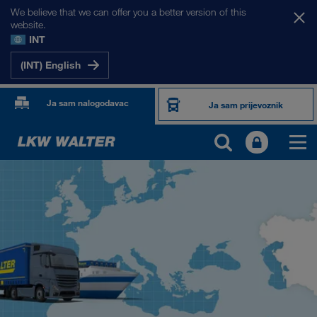
We believe that we can offer you a better version of this
website.
INT
(INT) English
Ja sam nalogodavac
Ja sam prijevoznik
NAŠA TRŽIŠTA
Europa
Srednja Azija
Rusija