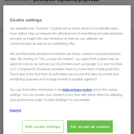
Najsuvremeniji telematski sustavi uz to jamče neposredan
nadzor prijevoza
.
Cookie settings
Our websites use "cookies". Cookies tell us which areas of our website users
have visited, help us measure the effectiveness of advertising and web searches
Iz
and give us insight into user behaviour so that we can optimise our
communication as well as our advertising offer.
Hrvatska
We and third-party providers sometimes use these cookies to process personal
data. By clicking on "Yes, accept all cookies", you agree that cookies may be
used not only by us, but also by US providers such as Google LLC and YouTube
LLC. Compared to European providers there is a lower level of data protection.
This is due to the fact that US authorities can access this data for control and
monitoring purposes and no legal remedy is possible against it.
Za
data privacy policy
You can find further information in the
and in the cookie
Država
settings. You can revoke your consent at any time with future effect by adjusting
your preferences under "Cookie Settings" on our website.
Imprint
Pošaljite upit
Edit cookie settings
Yes, accept all cookies