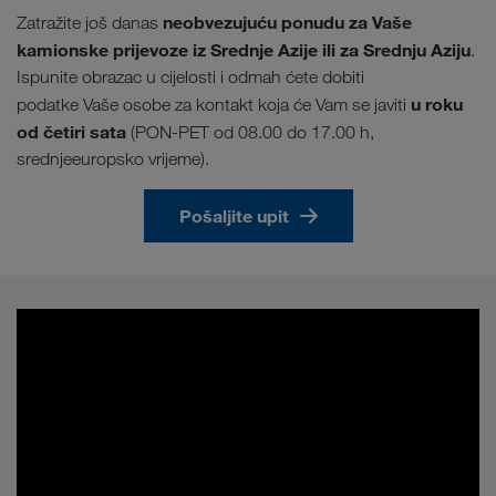
neobvezujuću ponudu za Vaše
Zatražite još danas
kamionske prijevoze iz Srednje Azije ili za Srednju Aziju
.
Ispunite obrazac u cijelosti i odmah ćete dobiti
u roku
podatke Vaše osobe za kontakt koja će Vam se javiti
od četiri sata
(PON-PET od 08.00 do 17.00 h,
srednjeeuropsko vrijeme).
Pošaljite upit