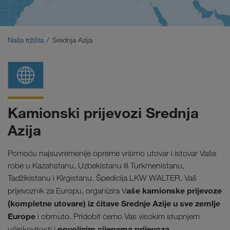
Bliski Istok
Kavkaz
Naša tržišta
Srednja Azija
Sjeverna Afrika
Kamionski prijevozi Srednja
Azija
Pomoću najsuvremenije opreme vršimo utovar i istovar Vaše
robe u Kazahstanu, Uzbekistanu ili Turkmenistanu,
Tadžikistanu i Kirgistanu. Špedicija LKW WALTER, Vaš
aše kamionske prijevoze
prijevoznik za Europu, organizira V
(kompletne utovare) iz čitave Srednje Azije u sve zemlje
Europe
i obrnuto. Pridobit ćemo Vas visokim stupnjem
povoljnim cijenama prijevoza
učinkovitosti i
.