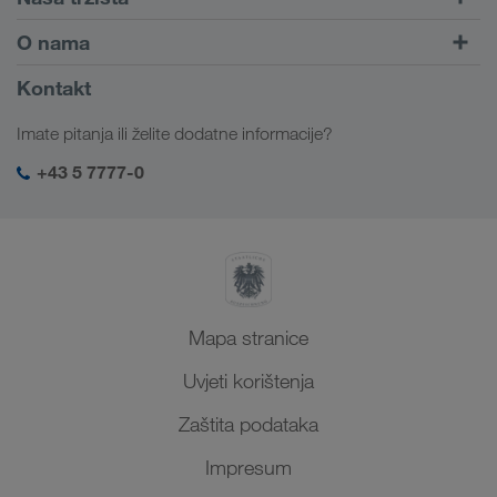
Kombinirani prijevoz
Europa
O nama
Portal za klijente CONNECT
Rusija
Informacije o poduzeću
Kontakt
Digitalna rješenja
Kavkaz
Poslovi i karijera
Rješenja prema branši
Imate pitanja ili želite dodatne informacije?
Srednja Azija
Društvena odgovornost
Moja LKW WALTER prijava
Bliski Istok
+43 5 7777-0
SHEQ-menadžment
Sjeverna Afrika
Mapa stranice
Uvjeti korištenja
Zaštita podataka
Impresum