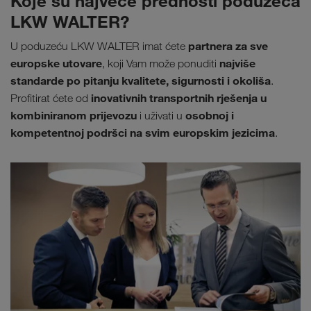
Koje su najveće prednosti poduzeća
LKW WALTER?
partnera za sve
U poduzeću LKW WALTER imat ćete
europske utovare
najviše
, koji Vam može ponuditi
standarde po pitanju kvalitete, sigurnosti i okoliša
.
inovativnih transportnih rješenja u
Profitirat ćete od
kombiniranom prijevozu
osobnoj i
i uživati u
kompetentnoj podršci na svim europskim jezicima
.