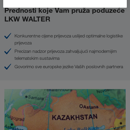
Prednosti koje Vam pruža poduzeće
LKW WALTER
Konkurentne cijene prijevoza uslijed optimalne logistike
prijevoza
Precizan nadzor prijevoza zahvaljujući najmodernijim
telematskim sustavima
Govorimo sve europske jezike Vaših poslovnih partnera