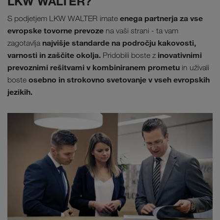
LKW WALTER?
enega partnerja za vse
S podjetjem LKW WALTER imate
evropske tovorne prevoze
na vaši strani - ta vam
najvišje standarde na področju kakovosti,
zagotavlja
varnosti in zaščite okolja.
inovativnimi
Pridobili boste z
prevoznimi rešitvami v kombiniranem prometu
in uživali
osebno in strokovno svetovanje v vseh evropskih
boste
jezikih.