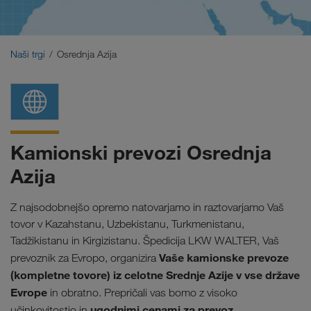
Bližnji Vzhod
Kavkaz
Naši trgi
Osrednja Azija
Severna Afrika
Kamionski prevozi Osrednja
Azija
Z najsodobnejšo opremo natovarjamo in raztovarjamo Vaš
tovor v Kazahstanu, Uzbekistanu, Turkmenistanu,
Tadžikistanu in Kirgizistanu. Špedicija LKW WALTER, Vaš
Vaše kamionske prevoze
prevoznik za Evropo, organizira
(kompletne tovore) iz celotne Srednje Azije v vse države
Evrope
in obratno. Prepričali vas bomo z visoko
ugodnimi cenami za prevoz.
učinkovitostjo in