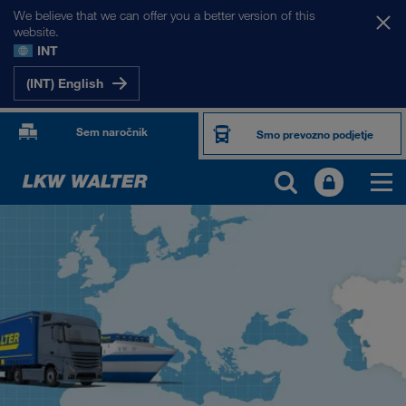
We believe that we can offer you a better version of this
website.
INT
(INT) English
Sem naročnik
Smo prevozno podjetje
NAŠI TRGI
Evropa
Osrednja Azija
Rusija