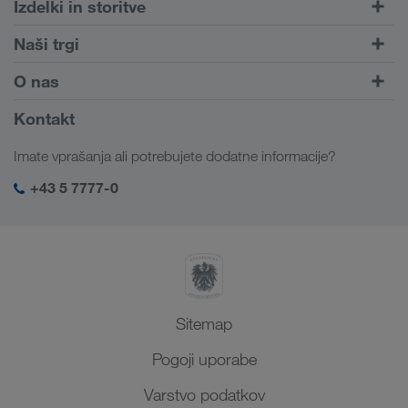
Izdelki in storitve
Cestni prevozi
Naši trgi
Kombiniran prevoz
Evropa
O nas
Portal za stranke CONNECT
Rusija
Informacije o podjetju
Kontakt
Digitalne rešitve
Kavkaz
Zaposlitve in kariera
Rešitve za posamezne panoge
Imate vprašanja ali potrebujete dodatne informacije?
Osrednja Azija
Družbena odgovornost
Moja LKW WALTER prijava
Bližnji Vzhod
+43 5 7777-0
SHEQ-management
Severna Afrika
Sitemap
Pogoji uporabe
Varstvo podatkov