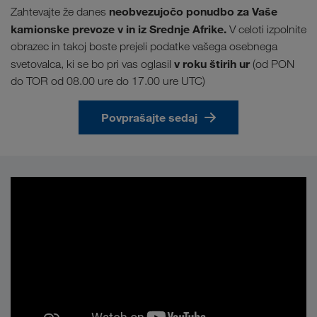
neobvezujočo ponudbo za Vaše
Zahtevajte že danes
kamionske prevoze v in iz Srednje Afrike.
V celoti izpolnite
obrazec in takoj boste prejeli podatke vašega osebnega
v roku štirih ur
svetovalca, ki se bo pri vas oglasil
(od PON
do TOR od 08.00 ure do 17.00 ure UTC)
Povprašajte sedaj