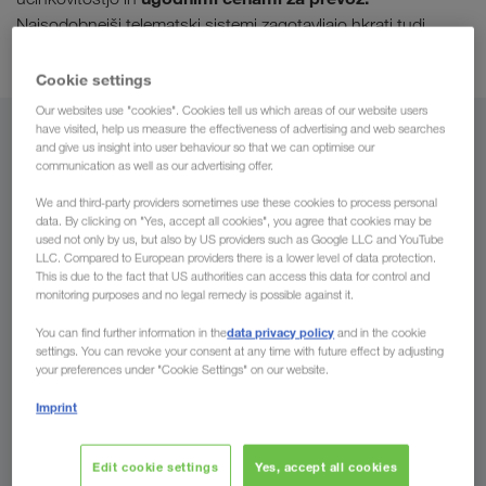
Najsodobnejši telematski sistemi zagotavljajo hkrati tudi
natančen nadzor prevoza.
Cookie settings
Our websites use "cookies". Cookies tell us which areas of our website users
have visited, help us measure the effectiveness of advertising and web searches
Od
and give us insight into user behaviour so that we can optimise our
communication as well as our advertising offer.
Slovenija
We and third-party providers sometimes use these cookies to process personal
data. By clicking on "Yes, accept all cookies", you agree that cookies may be
used not only by us, but also by US providers such as Google LLC and YouTube
LLC. Compared to European providers there is a lower level of data protection.
This is due to the fact that US authorities can access this data for control and
Do
monitoring purposes and no legal remedy is possible against it.
data privacy policy
You can find further information in the
and in the cookie
Država
settings. You can revoke your consent at any time with future effect by adjusting
your preferences under "Cookie Settings" on our website.
Imprint
Povprašajte sedaj
Edit cookie settings
Yes, accept all cookies