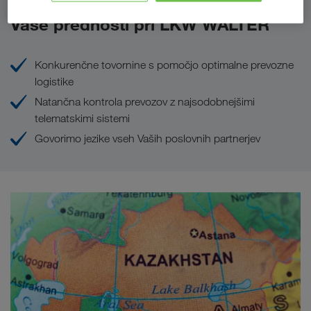
Vaše prednosti pri LKW WALTER
Konkurenčne tovornine s pomočjo optimalne prevozne
logistike
Natančna kontrola prevozov z najsodobnejšimi
telematskimi sistemi
Govorimo jezike vseh Vaših poslovnih partnerjev