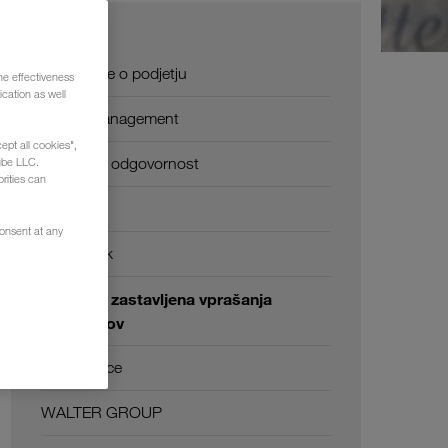
O nas
Informacije o podjetju
he effectiveness
cation as well
SHEQ-management
ept all cookies",
Družbena odgovornost
ube LLC.
rities can
Certifikati
consent at any
Besednjak
Pogosto zastavljena vprašanja
naročnikov
Compliance
WALTER GROUP