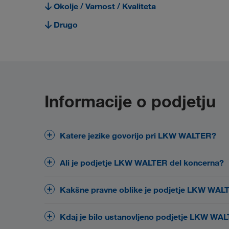
Okolje / Varnost / Kvaliteta
Drugo
Informacije o podjetju
Katere jezike govorijo pri LKW WALTER?
sodelavci in sodelavke
Pri LKW WALTER delajo
Ali je podjetje LKW WALTER del koncerna?
ugodnih prevoznih stroških, hitrem prevzemu bl
35 jezikih.
Seveda pa govorimo tudi tiste jezike
avstrijsko zasebno podjetje
LKW WALTER je
Kakšne pravne oblike je podjetje LKW WAL
ciljne trge na Bližnjem Vzhodu, v Severni Afriki, Sre
WALTER GROUP
. Podjetje je bilo ustanovljeno
poslovanju. Zanesite se na v vsakem pogledu st
Podjetje LKW WALTER Internationale Transportor
Kdaj je bilo ustanovljeno podjetje LKW WA
Kamionski transport Evropa
številna leta potrjujejo prvovrstno b
agencije
družba - gre za avstrijsko zasebno podjetje, ki se