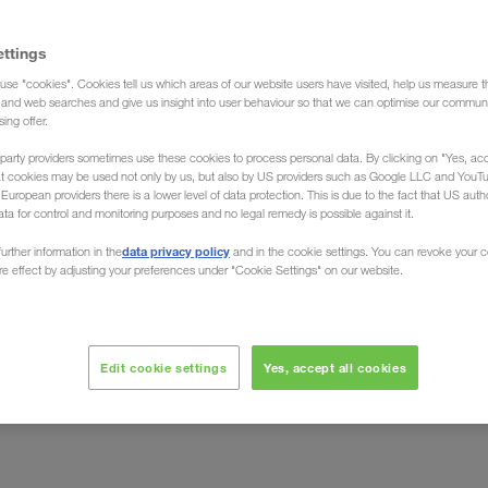
ettings
use "cookies". Cookies tell us which areas of our website users have visited, help us measure t
g and web searches and give us insight into user behaviour so that we can optimise our communi
sing offer.
party providers sometimes use these cookies to process personal data. By clicking on "Yes, acc
a vprašanja za
at cookies may be used not only by us, but also by US providers such as Google LLC and YouT
uropean providers there is a lower level of data protection. This is due to the fact that US autho
ata for control and monitoring purposes and no legal remedy is possible against it.
data privacy policy
urther information in the
and in the cookie settings. You can revoke your 
ure effect by adjusting your preferences under "Cookie Settings" on our website.
nsporti (FTL)
Edit cookie settings
Yes, accept all cookies