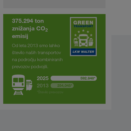
375.294 ton
znižanja CO
2
emisij
Od leta 2013 smo lahko
število naših transportov
na področju kombiniranih
prevozov podvojili.
2025
592.848*
2013
254,045*
*Število prevozov