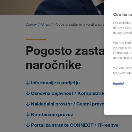
Cookie s
Our websites 
Domov
O nas
Pogosto zastavljena vprašanja naročnikov
of advertisin
as our adverti
We and third-
Pogosto zastavljen
you agree th
Compared to E
access this d
naročnike
You can find f
time with fut
Informacije o podjetju
Imprint
Osnovna dejavnost / Kompletni kamionski tra
Nakladalni prostor / Cestni prevoz
Kombiniran prevoz
Portal za stranke CONNECT / IT-resitve