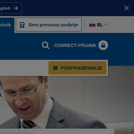
nglish
SL
očnik
Smo prevozno podjetje
CONNECT-PRIJAVA
POVPRAŠEVANJE