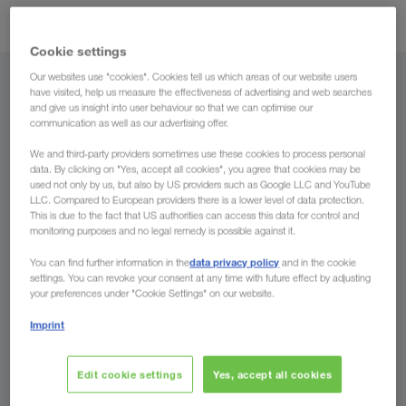
Прочее
Cookie settings
Our websites use "cookies". Cookies tell us which areas of our website users
Информация о компании
have visited, help us measure the effectiveness of advertising and web searches
and give us insight into user behaviour so that we can optimise our
communication as well as our advertising offer.
На каких языках разговаривает компания
We and third-party providers sometimes use these cookies to process personal
LKW WALTER?
data. By clicking on "Yes, accept all cookies", you agree that cookies may be
used not only by us, but also by US providers such as Google LLC and YouTube
сотрудники
В компании LKW WALTER работают
LLC. Compared to European providers there is a lower level of data protection.
Входит ли компания LKW WALTER в состав
This is due to the fact that US authorities can access this data for control and
из более чем 40 стран
, которые понимают
концерна?
monitoring purposes and no legal remedy is possible against it.
Ваши пожелания
относительно экономии
data privacy policy
You can find further information in the
and in the cookie
расходов на перевозку, быстрого принятия
австрийская частная
LKW WALTER — это
Какая форма собственности у компании
settings. You can revoke your consent at any time with future effect by adjusting
товара и оптимального времени пребывания в
компания
(100% семейная собственность),
your preferences under "Cookie Settings" on our website.
LKW WALTER?
более чем на 35 языках
пути
. Среди них языки,
входит в состав группы компаний
которая
Imprint
важные для перевозок комплектных грузов в
WALTER GROUP
С 1990 года LKW WALTER Internationale
. Компания была основана в
Когда была учреждена компания LKW WALTER?
целевые рынки на Ближнем Востоке, в
Transportorganisation AG является акционерным
1924 году и успешно работает уже много
Северной Африке, Центральной Азии и России.
Edit cookie settings
Yes, accept all cookies
обществом и является на 100% частной
десятилетий. Доверьтесь надежному партнеру,
Компания LKW WALTER была учреждена в 1924
Есть ли у LKW WALTER представительства?
австрийской семейной компанией.
первоклассную платежеспособность
году.