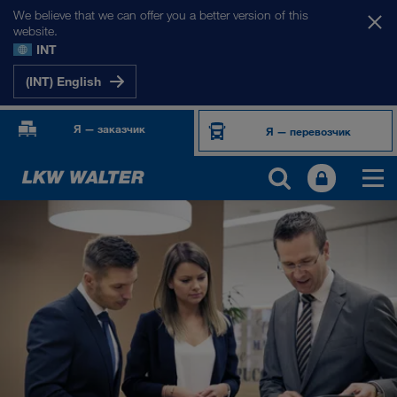
We believe that we can offer you a better version of this
website.
INT
(INT) English
Я — заказчик
Я — перевозчик
О НАС
Информация о компании
Менеджмент SHEQ
Социальная ответственность