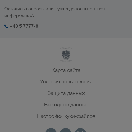
Кавказ
Работа и карьера
Отрасли
Остались вопросы или нужна дополнительная
Центральная Азия
Социальная ответственность
Мой вход в систему LKW WALTER
информация?
Ближний Восток
Менеджмент SHEQ
+43 5 7777-0
Северная Африка
Карта сайта
Условия пользования
Защита данных
Выходные данные
Настройки куки-файлов