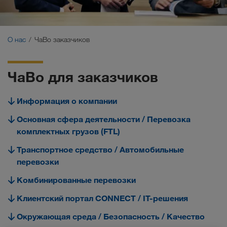
Сертификаты
Глоссарий
О нас
ЧаВо заказчиков
ЧаВо заказчиков
ЧаВо для заказчиков
Compliance
Информация о компании
WALTER GROUP
Основная сфера деятельности / Перевозка
комплектных грузов (FTL)
Работа и карьера
Транспортное средство / Автомобильные
перевозки
Комбинированные перевозки
Клиентский портал CONNECT / IT-решения
Окружающая среда / Безопасность / Качество