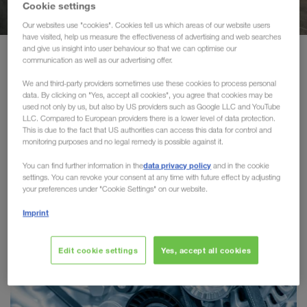
Cookie settings
Экологичные перевозки
Our websites use "cookies". Cookies tell us which areas of our website users
have visited, help us measure the effectiveness of advertising and web searches
Коммуникация
and give us insight into user behaviour so that we can optimise our
Продукты и услуги
Отрасли
communication as well as our advertising offer.
Клиентский портал CONNECT
We and third-party providers sometimes use these cookies to process personal
data. By clicking on "Yes, accept all cookies", you agree that cookies may be
Отрасли
used not only by us, but also by US providers such as Google LLC and YouTube
Отрасли
LLC. Compared to European providers there is a lower level of data protection.
This is due to the fact that US authorities can access this data for control and
Компания LKW WALTER работает по всей Европе как для
monitoring purposes and no legal remedy is possible against it.
международных концернов
с заслуженной
data privacy policy
You can find further information in the
and in the cookie
средних и малых предприятий.
репутацией, так и для
В
settings. You can revoke your consent at any time with future effect by adjusting
зависимости от отрасли наши клиенты извлекают
your preferences under "Cookie Settings" on our website.
специфических транспортных решений
выгоду от
для
Imprint
дорог и комбинированных перевозок.
Edit cookie settings
Yes, accept all cookies