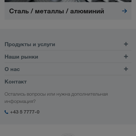
Сталь / металлы / алюминий
Продукты и услуги
Автомобильные перевозки
Наши рынки
Комбинированные перевозки
Европа
О нас
Клиентский портал CONNECT
Россия
Информация о компании
Контакт
Цифровые решения
Кавказ
Работа и карьера
Отрасли
Остались вопросы или нужна дополнительная
Центральная Азия
Социальная ответственность
Мой вход в систему LKW WALTER
информация?
Ближний Восток
Менеджмент SHEQ
+43 5 7777-0
Северная Африка