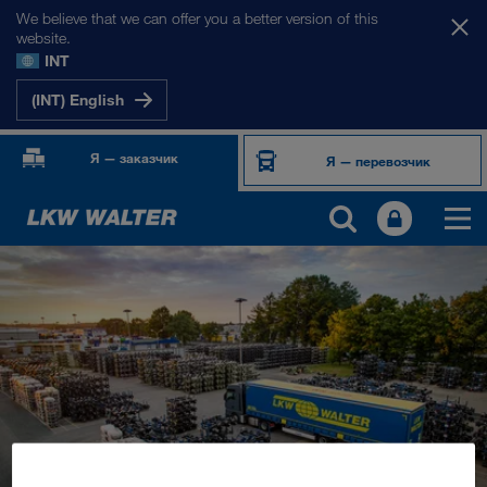
We believe that we can offer you a better version of this
website.
INT
(INT) English
Я — заказчик
Я — перевозчик
ПРОДУКТЫ И УСЛУГИ
Автомобильные перевозки
Цифровые решения
Комбинированные перевозки