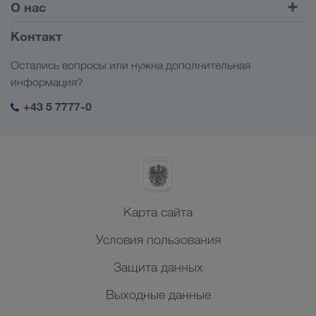
Европа
О нас
Клиентский портал CONNECT
Россия
Информация о компании
Контакт
Цифровые решения
Кавказ
Работа и карьера
Отрасли
Остались вопросы или нужна дополнительная
Центральная Азия
Социальная ответственность
Мой вход в систему LKW WALTER
информация?
Ближний Восток
Менеджмент SHEQ
+43 5 7777-0
Северная Африка
Карта сайта
Условия пользования
Защита данных
Выходные данные