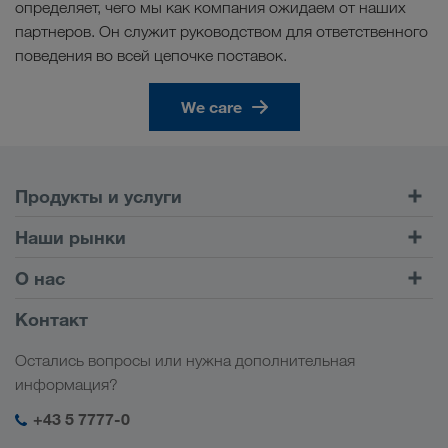
определяет, чего мы как компания ожидаем от наших
партнеров. Он служит руководством для ответственного
поведения во всей цепочке поставок.
We care
Продукты и услуги
Автомобильные перевозки
Наши рынки
Комбинированные перевозки
Европа
О нас
Клиентский портал CONNECT
Россия
Информация о компании
Контакт
Цифровые решения
Кавказ
Работа и карьера
Отрасли
Остались вопросы или нужна дополнительная
Центральная Азия
Социальная ответственность
Мой вход в систему LKW WALTER
информация?
Ближний Восток
Менеджмент SHEQ
+43 5 7777-0
Северная Африка