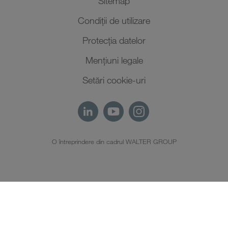
Sitemap
Condiții de utilizare
Protecţia datelor
Mențiuni legale
Setări cookie-uri
O întreprindere din cadrul WALTER GROUP
RO