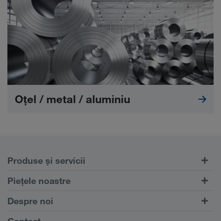
Oțel / metal / aluminiu
Produse și servicii
Transport rutier
Piețele noastre
Transport intermodal
Europa
Despre noi
Portalul pentru clienți CONNECT
Rusia
Informații despre firma noastră
Contact