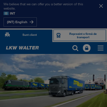
We believe that we can offer you a better version of this
website.
INT
(INT) English
Reprezint o firmă de
Sunt client
transport
PRODUSE ȘI SERVICII
Transport rutier
Soluții digitale
Transport intermodal