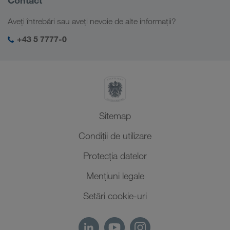
Soluții digitale
Caucaz
Locuri de muncă & carieră
Soluții în funcție de domeniul de activitate
Aveți întrebări sau aveți nevoie de alte informații?
Asia Centrală
Responsabilitate socială
Autentificarea mea în LKW WALTER
Orientul Mijlociu
+43 5 7777-0
Management SHEQ
Africa de Nord
Sitemap
Condiții de utilizare
Protecţia datelor
Mențiuni legale
Setări cookie-uri