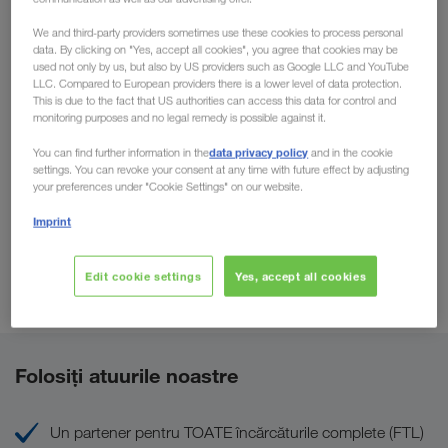
bunurilor de consum, lemn, hârtie, produse chimice, metale,
We and third-party providers sometimes use these cookies to process personal
automotive și electronice.
data. By clicking on "Yes, accept all cookies", you agree that cookies may be
used not only by us, but also by US providers such as Google LLC and YouTube
LLC. Compared to European providers there is a lower level of data protection.
This is due to the fact that US authorities can access this data for control and
monitoring purposes and no legal remedy is possible against it.
data privacy policy
You can find further information in the
and in the cookie
settings. You can revoke your consent at any time with future effect by adjusting
your preferences under "Cookie Settings" on our website.
Imprint
Edit cookie settings
Yes, accept all cookies
Folosiți atuurile noastre
Un partener pentru TOATE încărcăturile complete (FTL)