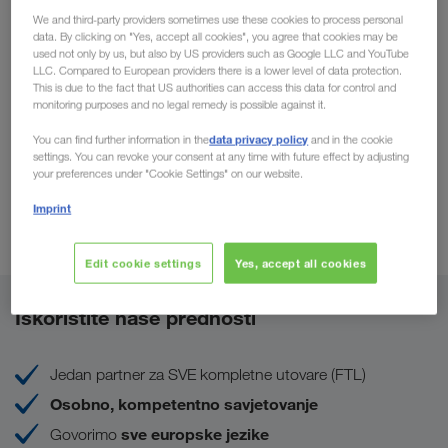
We and third-party providers sometimes use these cookies to process personal
data. By clicking on "Yes, accept all cookies", you agree that cookies may be
used not only by us, but also by US providers such as Google LLC and YouTube
LLC. Compared to European providers there is a lower level of data protection.
This is due to the fact that US authorities can access this data for control and
monitoring purposes and no legal remedy is possible against it.
data privacy policy
You can find further information in the
and in the cookie
settings. You can revoke your consent at any time with future effect by adjusting
your preferences under "Cookie Settings" on our website.
Imprint
Edit cookie settings
Yes, accept all cookies
Iskoristite naše prednosti
Jedan partner za SVE kompletne utovare (FTL)
Osobno, kompetentno savjetovanje
sve
europske jezike
Govorimo