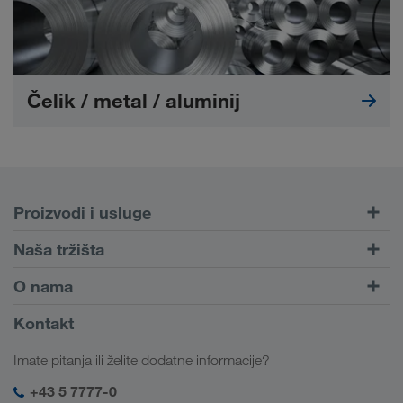
Čelik / metal / aluminij
Proizvodi i usluge
Cestovni prijevoz
Naša tržišta
Kombinirani prijevoz
Europa
O nama
Portal za klijente CONNECT
Rusija
Informacije o poduzeću
Kontakt
Digitalna rješenja
Kavkaz
Poslovi i karijera
Rješenja prema branši
Imate pitanja ili želite dodatne informacije?
Srednja Azija
Društvena odgovornost
Moja LKW WALTER prijava
Bliski Istok
+43 5 7777-0
SHEQ-menadžment