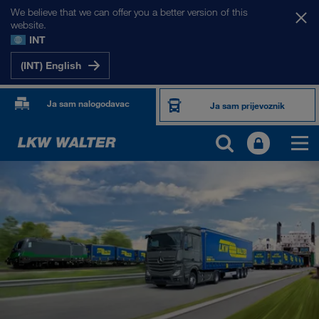
We believe that we can offer you a better version of this
website.
INT
(INT) English
Ja sam nalogodavac
Ja sam prijevoznik
PROIZVODI I USLUGE
Cestovni prijevoz
Digitalna rješenja
Kombinirani prijevoz