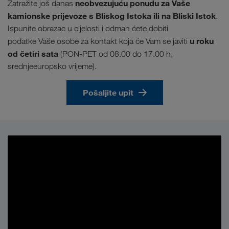
neobvezujuću ponudu za Vaše
Zatražite još danas
kamionske prijevoze s Bliskog Istoka ili na Bliski Istok
.
Ispunite obrazac u cijelosti i odmah ćete dobiti
u roku
podatke Vaše osobe za kontakt koja će Vam se javiti
od četiri sata
(PON-PET od 08.00 do 17.00 h,
srednjeeuropsko vrijeme).
Pošaljite upit