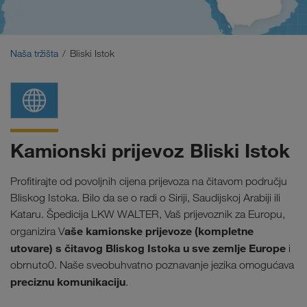
Bliski Istok
Kavkaz
Naša tržišta
Bliski Istok
Sjeverna Afrika
Kamionski prijevoz Bliski Istok
Profitirajte od povoljnih cijena prijevoza na čitavom području
Bliskog Istoka. Bilo da se o radi o Siriji, Saudijskoj Arabiji ili
Kataru.
Špedicija LKW WALTER, Vaš prijevoznik za Europu,
aše kamionske prijevoze (kompletne
organizira V
utovare) s čitavog Bliskog Istoka u sve zemlje Europe
i
obrnuto0. Naše sveobuhvatno poznavanje jezika omogućava
preciznu komunikaciju
.