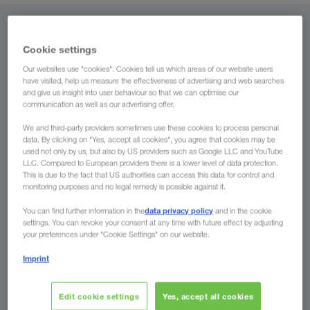
Iz
Cookie settings
Hrvatska
Our websites use "cookies". Cookies tell us which areas of our website users
have visited, help us measure the effectiveness of advertising and web searches
and give us insight into user behaviour so that we can optimise our
communication as well as our advertising offer.
Za
We and third-party providers sometimes use these cookies to process personal
data. By clicking on "Yes, accept all cookies", you agree that cookies may be
used not only by us, but also by US providers such as Google LLC and YouTube
Država
LLC. Compared to European providers there is a lower level of data protection.
This is due to the fact that US authorities can access this data for control and
monitoring purposes and no legal remedy is possible against it.
data privacy policy
You can find further information in the
and in the cookie
settings. You can revoke your consent at any time with future effect by adjusting
Pošaljite upit
your preferences under "Cookie Settings" on our website.
Imprint
Prednosti koje Vam pruža poduzeće
LKW WALTER
Edit cookie settings
Yes, accept all cookies