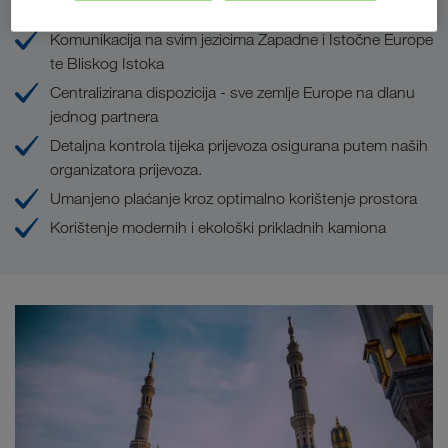
Komunikacija na svim jezicima Zapadne i Istočne Europe
te Bliskog Istoka
Centralizirana dispozicija - sve zemlje Europe na dlanu
jednog partnera
Detaljna kontrola tijeka prijevoza osigurana putem naših
organizatora prijevoza.
Umanjeno plaćanje kroz optimalno korištenje prostora
Korištenje modernih i ekološki prikladnih kamiona