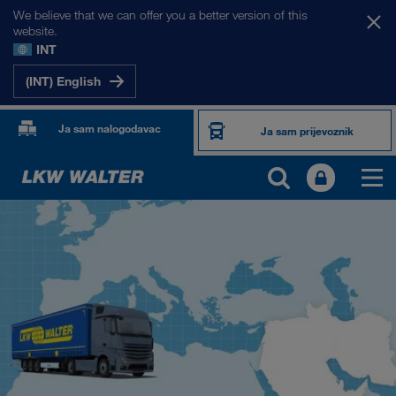
We believe that we can offer you a better version of this
website.
INT
(INT) English
Ja sam nalogodavac
Ja sam prijevoznik
NAŠA TRŽIŠTA
Europa
Srednja Azija
Rusija