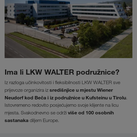
Ima li LKW WALTER podružnice?
Iz razloga učinkovitosti i fleksibilnosti LKW WALTER sve
središnjice u mjestu Wiener
prijevoze organizira iz
Neudorf kod Beča i iz podružnice u Kufsteinu u Tirolu
.
Istovremeno redovito posjećujemo svoje klijente na licu
više od 100 osobnih
mjesta. Svakodnevno se održi
sastanaka
diljem Europe.