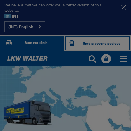
We believe that we can offer you a better version of this
website.
INT
(INT) English
Sem naročnik
Smo prevozno podjetje
NAŠI TRGI
Evropa
Osrednja Azija
Rusija