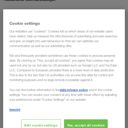
Od
Cookie settings
Our websites use "cookies". Cookies tell us which areas of our website users
Slovenija
have visited, help us measure the effectiveness of advertising and web searches
and give us insight into user behaviour so that we can optimise our
communication as well as our advertising offer.
We and third-party providers sometimes use these cookies to process personal
data. By clicking on "Yes, accept all cookies", you agree that cookies may be
Do
used not only by us, but also by US providers such as Google LLC and YouTube
LLC. Compared to European providers there is a lower level of data protection.
Država
This is due to the fact that US authorities can access this data for control and
monitoring purposes and no legal remedy is possible against it.
data privacy policy
You can find further information in the
and in the cookie
settings. You can revoke your consent at any time with future effect by adjusting
your preferences under "Cookie Settings" on our website.
Povprašajte sedaj
Imprint
Vaše prednosti pri LKW WALTER
Edit cookie settings
Yes, accept all cookies