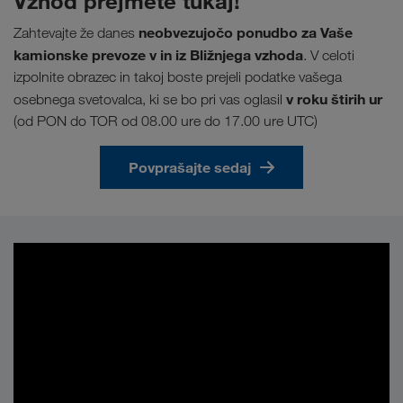
Vzhod prejmete tukaj!
neobvezujočo ponudbo za Vaše
Zahtevajte že danes
kamionske prevoze v in iz Bližnjega vzhoda
. V celoti
izpolnite obrazec in takoj boste prejeli podatke vašega
v roku štirih ur
osebnega svetovalca, ki se bo pri vas oglasil
(od PON do TOR od 08.00 ure do 17.00 ure UTC)
Povprašajte sedaj