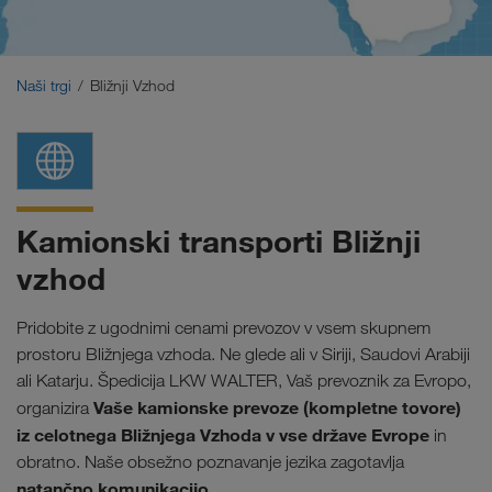
Bližnji Vzhod
Kavkaz
Naši trgi
Bližnji Vzhod
Severna Afrika
Kamionski transporti Bližnji
vzhod
Pridobite z ugodnimi cenami prevozov v vsem skupnem
prostoru Bližnjega vzhoda. Ne glede ali v Siriji, Saudovi Arabiji
ali Katarju.
Špedicija LKW WALTER, Vaš prevoznik za Evropo,
Vaše kamionske prevoze (kompletne tovore)
organizira
iz celotnega Bližnjega Vzhoda v vse države Evrope
in
obratno. Naše obsežno poznavanje jezika zagotavlja
natančno komunikacijo.