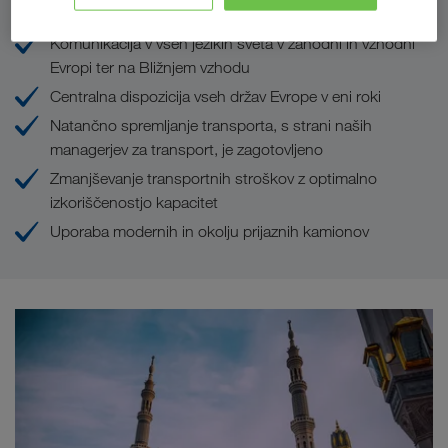
Komunikacija v vseh jezikih sveta v zahodni in vzhodni
Evropi ter na Bližnjem vzhodu
Centralna dispozicija vseh držav Evrope v eni roki
Natančno spremljanje transporta, s strani naših
managerjev za transport, je zagotovljeno
Zmanjševanje transportnih stroškov z optimalno
izkoriščenostjo kapacitet
Uporaba modernih in okolju prijaznih kamionov