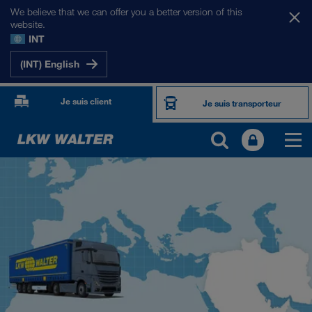
We believe that we can offer you a better version of this
website.
INT
(INT) English
Je suis client
Je suis transporteur
NOS MARCHÉS
Europe
Asie Centrale
Russie