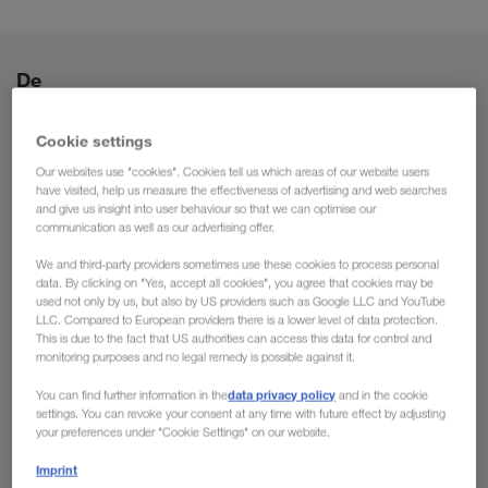
De
Luxembourg
Cookie settings
Our websites use "cookies". Cookies tell us which areas of our website users
have visited, help us measure the effectiveness of advertising and web searches
and give us insight into user behaviour so that we can optimise our
Vers
communication as well as our advertising offer.
We and third-party providers sometimes use these cookies to process personal
Pays
data. By clicking on "Yes, accept all cookies", you agree that cookies may be
used not only by us, but also by US providers such as Google LLC and YouTube
LLC. Compared to European providers there is a lower level of data protection.
This is due to the fact that US authorities can access this data for control and
monitoring purposes and no legal remedy is possible against it.
Demander un devis
data privacy policy
You can find further information in the
and in the cookie
settings. You can revoke your consent at any time with future effect by adjusting
your preferences under "Cookie Settings" on our website.
Vos avantages chez LKW WALTER
Imprint