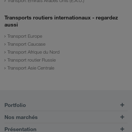
Transport Émirats Arabes Unis (E.A.U.)
Transports routiers internationaux - regardez
aussi
Transport Europe
Transport Caucase
Transport Afrique du Nord
Transport routier Russie
Transport Asie Centrale
Portfolio
Transports routiers
Nos marchés
Transport intermodal
Europe
Présentation