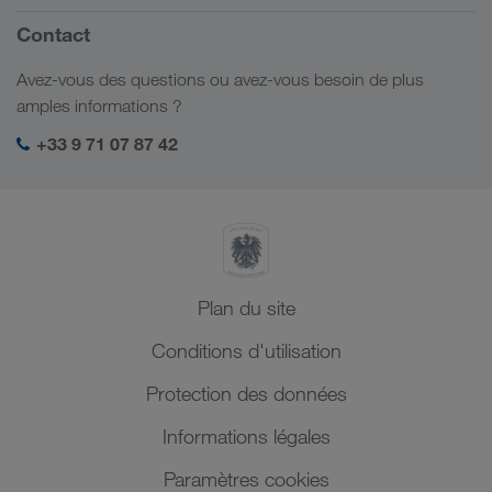
Portail client CONNECT
Russie
Informations générales
Contact
Solutions numériques
Caucase
Emplois et carrière
Solutions par branche
Avez-vous des questions ou avez-vous besoin de plus
Asie Centrale
Responsabilité sociale
Mon espace de connexion LKW WALTER
amples informations ?
Moyen-Orient
Management SHEQ
+33 9 71 07 87 42
Afrique du Nord
Plan du site
Conditions d'utilisation
Protection des données
Informations légales
Paramètres cookies