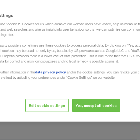
ettings
use "cookies". Cookies tell us which areas of our website users have visited, help us measure t
g and web searches and give us insight into user behaviour so that we can optimise our communi
sing offer.
party providers sometimes use these cookies to process personal data. By clicking on "Yes, acc
at cookies may be used not only by us, but also by US providers such as Google LLC and YouT
uropean providers there is a lower level of data protection. This is due to the fact that US autho
ata for control and monitoring purposes and no legal remedy is possible against it.
rient
data privacy policy
urther information in the
and in the cookie settings. You can revoke your 
ure effect by adjusting your preferences under "Cookie Settings" on our website.
 région du Proche-Orient. Qu'il s'agisse de la Syrie,
vos
W WALTER, le transporteur européen, organise
Edit cookie settings
Yes, accept all cookies
l'ensemble du Moyen-Orient vers tous les pays
communication précise
inguistiques garantissent une
.