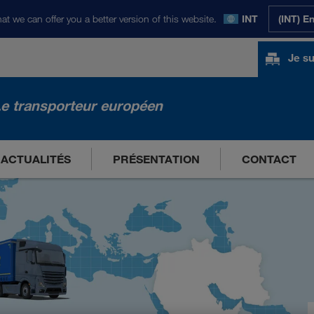
at we can offer you a better version of this website.
INT
(INT) E
Je su
e transporteur européen
ACTUALITÉS
PRÉSENTATION
CONTACT