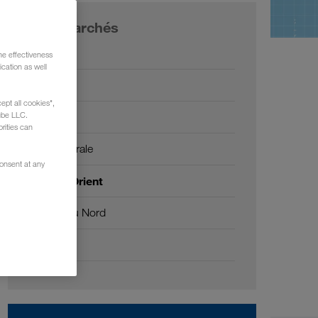
Nos marchés
Europe
he effectiveness
cation as well
Russie
ept all cookies",
Caucase
ube LLC.
rities can
Asie Centrale
consent at any
Moyen-Orient
Afrique du Nord
Chine