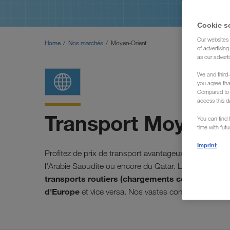
Cookie s
Our websites 
Home
Nos marchés
Moyen-Orient
of advertisin
as our adverti
We and third-
you agree th
Compared to E
access this d
Transport Moyen-O
You can find f
time with fut
Imprint
Profitez de prix de transport avantageux dans toute la
l'Arabie Saoudite ou encore du Qatar.
La société LK
transports routiers (chargements complets) de 
d'Europe
et vice versa. Nos vastes connaissances l