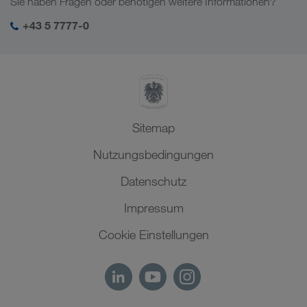
Sie haben Fragen oder benötigen weitere Informationen?
Zentralasien
Soziale Verantwortung
Mein LKW WALTER Login
Naher Osten
+43 5 7777-0
SHEQ-Management
Nordafrika
Sitemap
Nutzungsbedingungen
Datenschutz
Impressum
Cookie Einstellungen