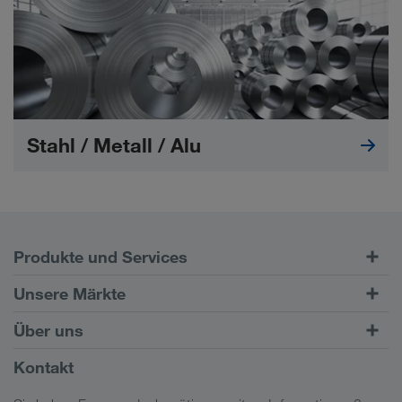
Stahl / Metall / Alu
Produkte und Services
Straßentransporte
Unsere Märkte
Kombinierter Verkehr
Europa
Über uns
Kundenportal CONNECT
Russland
Firmeninformation
Kontakt
Digitale Lösungen
Kaukasus
Jobs & Karriere
Branchenlösungen