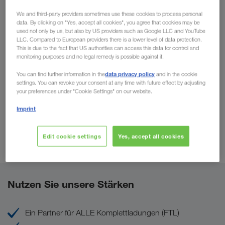
Konsumgüter, Holz und Papier, Chemie, Metall, Automobil
We and third-party providers sometimes use these cookies to process personal
und Elektronik.
data. By clicking on "Yes, accept all cookies", you agree that cookies may be
used not only by us, but also by US providers such as Google LLC and YouTube
LLC. Compared to European providers there is a lower level of data protection.
This is due to the fact that US authorities can access this data for control and
monitoring purposes and no legal remedy is possible against it.
data privacy policy
You can find further information in the
and in the cookie
settings. You can revoke your consent at any time with future effect by adjusting
your preferences under "Cookie Settings" on our website.
Imprint
Edit cookie settings
Yes, accept all cookies
Nutzen Sie unsere Stärken
Ein Partner für ALLE Komplettladungen (FTL)