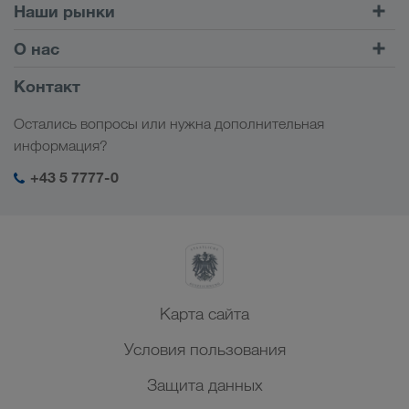
Автомобильные перевозки
Наши рынки
Комбинированные перевозки
Европа
О нас
Клиентский портал CONNECT
Россия
Информация о компании
Контакт
Цифровые решения
Кавказ
Работа и карьера
Отрасли
Остались вопросы или нужна дополнительная
Центральная Азия
Социальная ответственность
Мой вход в систему LKW WALTER
информация?
Ближний Восток
Менеджмент SHEQ
+43 5 7777-0
Северная Африка
Карта сайта
Условия пользования
Защита данных