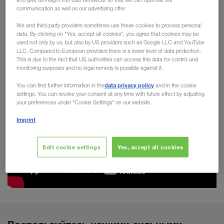
безопасных и упакованных грузов, для таких отраслей,
communication as well as our advertising offer.
как, например, производство бытовых товаров,
We and third-party providers sometimes use these cookies to process personal
деревообрабатывающая, бумажная, химическая,
data. By clicking on "Yes, accept all cookies", you agree that cookies may be
used not only by us, but also by US providers such as Google LLC and YouTube
металлообрабатывающая, автомобильная и
LLC. Compared to European providers there is a lower level of data protection.
электротехническая промышленности.
This is due to the fact that US authorities can access this data for control and
monitoring purposes and no legal remedy is possible against it.
data privacy policy
You can find further information in the
and in the cookie
settings. You can revoke your consent at any time with future effect by adjusting
your preferences under "Cookie Settings" on our website.
Imprint
Edit cookie settings
Yes, accept all cookies