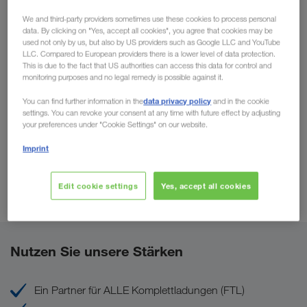
Konsumgüter, Holz und Papier, Chemie, Metall, Automobil
We and third-party providers sometimes use these cookies to process personal
und Elektronik.
data. By clicking on "Yes, accept all cookies", you agree that cookies may be
used not only by us, but also by US providers such as Google LLC and YouTube
LLC. Compared to European providers there is a lower level of data protection.
This is due to the fact that US authorities can access this data for control and
monitoring purposes and no legal remedy is possible against it.
data privacy policy
You can find further information in the
and in the cookie
settings. You can revoke your consent at any time with future effect by adjusting
your preferences under "Cookie Settings" on our website.
Imprint
Edit cookie settings
Yes, accept all cookies
Nutzen Sie unsere Stärken
Ein Partner für ALLE Komplettladungen (FTL)