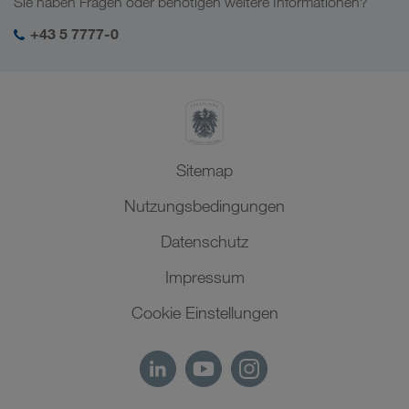
Sie haben Fragen oder benötigen weitere Informationen?
Zentralasien
Soziale Verantwortung
Mein LKW WALTER Login
Naher Osten
+43 5 7777-0
SHEQ-Management
Nordafrika
Sitemap
Nutzungsbedingungen
Datenschutz
Impressum
Cookie Einstellungen