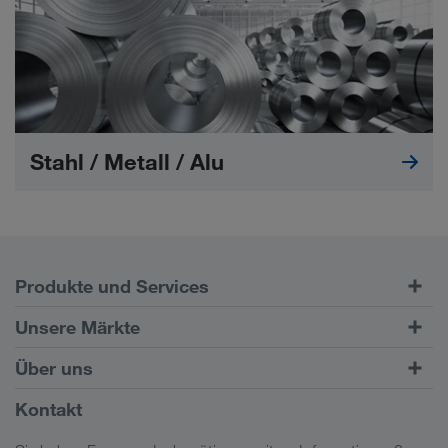
Stahl / Metall / Alu
Produkte und Services
Straßentransporte
Unsere Märkte
Kombinierter Verkehr
Europa
Über uns
Kundenportal CONNECT
Russland
Firmeninformation
Kontakt
Digitale Lösungen
Kaukasus
Jobs & Karriere
Branchenlösungen