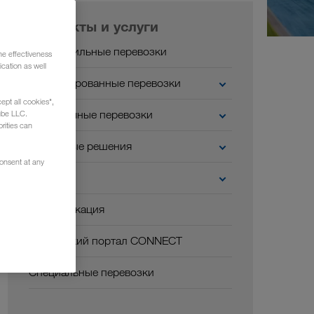
Продукты и услуги
Автомобильные перевозки
he effectiveness
cation as well
Комбинированные перевозки
ept all cookies",
Экологичные перевозки
ube LLC.
rities can
Цифровые решения
consent at any
Отрасли
Коммуникация
Клиентский портал CONNECT
Специальные перевозки