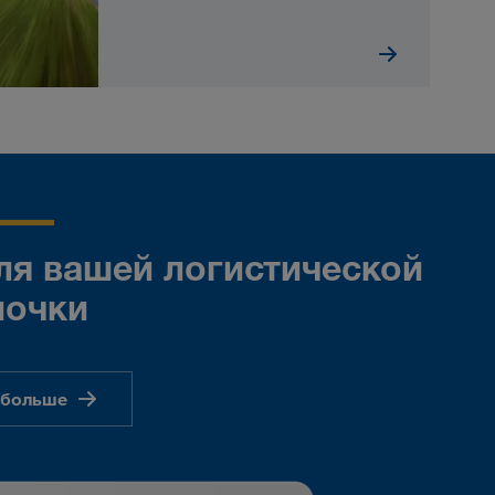
я вашей логистической
почки
 больше