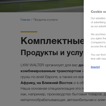
Cookie s
Our websites 
Главная
Продукты и услуги
of advertisin
as our adverti
We and third-
Комплектные гру
you agree th
Compared to E
access this d
Продукты и услуги
You can find f
time with fut
доставку
комп
LKW WALTER организует для вас
Imprint
комбинированным транспортом
независимо о
грузы по всей Европе, а также из всех европейск
Африку, на Ближний Восток
и в обратном напр
Наша основная специализация это перевозки без
как, например, производство бытовых товаров,
металлообрабатывающая, автомобильная и элек