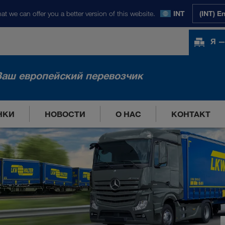
at we can offer you a better version of this website.
INT
(INT) E
Я —
Ваш европейский перевозчик
НКИ
НОВОСТИ
О НАС
КОНТАКТ