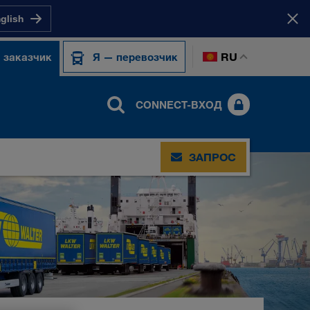
nglish
RU
 заказчик
Я — перевозчик
CONNECT-ВХОД
ЗАПРОС