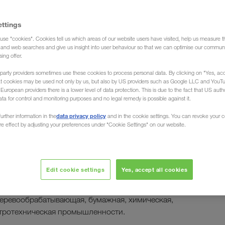
ettings
use "cookies". Cookies tell us which areas of our website users have visited, help us measure t
g and web searches and give us insight into user behaviour so that we can optimise our communi
sing offer.
party providers sometimes use these cookies to process personal data. By clicking on "Yes, acc
зоперевозки
at cookies may be used not only by us, but also by US providers such as Google LLC and YouT
uropean providers there is a lower level of data protection. This is due to the fact that US autho
ata for control and monitoring purposes and no legal remedy is possible against it.
data privacy policy
urther information in the
and in the cookie settings. You can revoke your 
ure effect by adjusting your preferences under "Cookie Settings" on our website.
лектных
грузов автомобильным или
т местонахождения вашей компании. Мы перевозим
Россию, Центральную Азию, Северную
их стран в
Edit cookie settings
Yes, accept all cookies
авлении.
опасных и упакованных грузов, для таких отраслей,
 деревообрабатывающая, бумажная, химическая,
тротехническая промышленности.