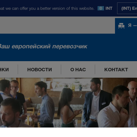
at we can offer you a better version of this website.
INT
(INT) E
Я —
Ваш европейский перевозчик
НКИ
НОВОСТИ
О НАС
КОНТАКТ