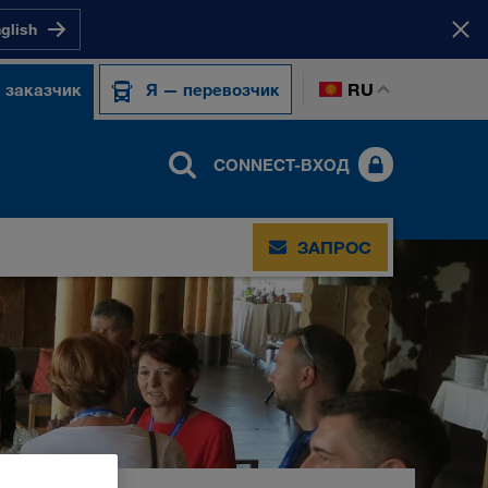
nglish
RU
 заказчик
Я — перевозчик
CONNECT-ВХОД
ЗАПРОС