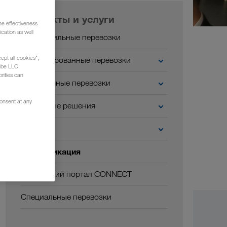
Продукты и услуги
he effectiveness
cation as well
Автомобильные перевозки
ept all cookies",
Комбинированные перевозки
ube LLC.
rities can
Экологичные перевозки
consent at any
Цифровые решения
Отрасли
Коммуникация
Клиентский портал CONNECT
Специальные перевозки