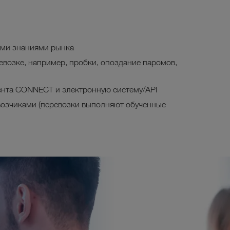
ими знаниями рынка
евозке, например, пробки, опоздание паромов,
нта CONNECT и электронную систему/API
возчиками (перевозки выполняют обученные