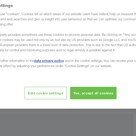
ettings
use "cookies". Cookies tell us which areas of our website users have visited, help us measure t
g and web searches and give us insight into user behaviour so that we can optimise our communi
sing offer.
party providers sometimes use these cookies to process personal data. By clicking on "Yes, acc
at cookies may be used not only by us, but also by US providers such as Google LLC and YouT
ашем языке
uropean providers there is a lower level of data protection. This is due to the fact that US autho
ata for control and monitoring purposes and no legal remedy is possible against it.
data privacy policy
urther information in the
and in the cookie settings. You can revoke your 
ure effect by adjusting your preferences under "Cookie Settings" on our website.
 и прямому общению. Это означает, что мы берем
я простого, эффективного и, следовательно,
ланирование и короткие каналы связи
дают вам
Edit cookie settings
Yes, accept all cookies