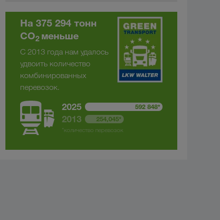
На 375 294 тонн
CO
меньше
2
С 2013 года нам удалось
удвоить количество
комбинированных
перевозок.
2025
592 848*
2013
254,045*
*количество перевозок