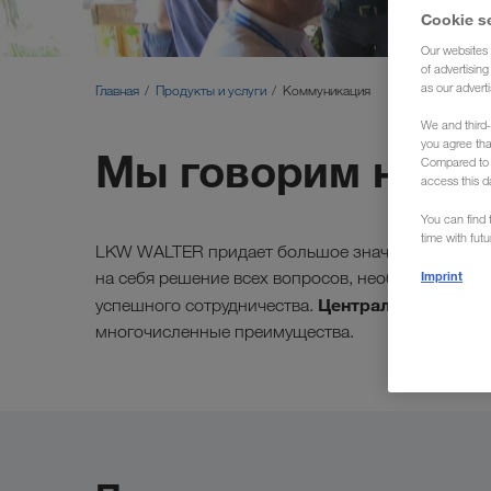
Cookie s
Our websites 
of advertisin
as our adverti
Главная
Продукты и услуги
Коммуникация
We and third-
you agree th
Мы говорим на В
Compared to E
access this d
You can find f
time with fut
LKW WALTER придает большое значение личному
Imprint
на себя решение всех вопросов, необходимых дл
Централизованное п
успешного сотрудничества.
многочисленные преимущества.