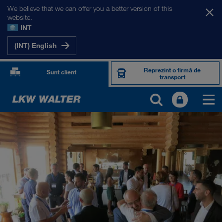
We believe that we can offer you a better version of this
website.
INT
(INT) English
Reprezint o firmă de
Sunt client
transport
PRODUSE ȘI SERVICII
Transport rutier
Soluții digitale
Transport intermodal