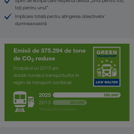
Spirit de echipă care respectă deviza „unul pentru toți,
toți pentru unul”
Implicare totală pentru atingerea obiectivelor
dumneavoastră
Emisii de 375.294 de tone
de CO
reduse
2
Începând cu 2013 am
dublat numărul transporturilor în
regim de transport combinat.
2025
592.848*
2013
254,045*
*Numărul de transporturi