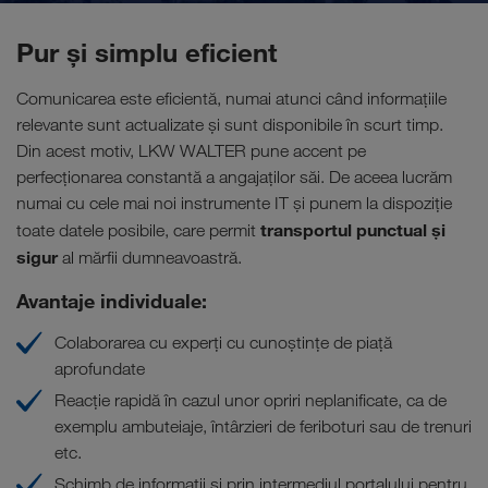
Pur și simplu eficient
Comunicarea este eficientă, numai atunci când informațiile
relevante sunt actualizate și sunt disponibile în scurt timp.
Din acest motiv, LKW WALTER pune accent pe
perfecționarea constantă a angajaților săi. De aceea lucrăm
numai cu cele mai noi instrumente IT și punem la dispoziție
transportul punctual și
toate datele posibile, care permit
sigur
al mărfii dumneavoastră.
Avantaje individuale:
Colaborarea cu experți cu cunoștințe de piață
aprofundate
Reacție rapidă în cazul unor opriri neplanificate, ca de
exemplu ambuteiaje, întârzieri de feriboturi sau de trenuri
etc.
Schimb de informații și prin intermediul portalului pentru