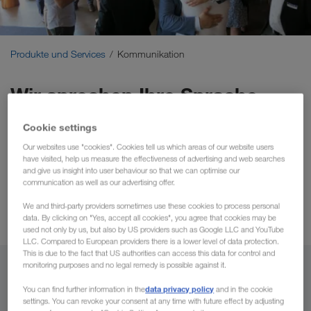
Nachhaltige Transporte
Kommunikation
Produkte und Services
Kommunikation
Kundenportal CONNECT
Wir sprechen Ihre Sprache
Branchenlösungen
Cookie settings
LKW WALTER legt großen Wert auf persönliche und direkte
Kommunikation. Das heißt, wir kümmern uns um alle
Our websites use "cookies". Cookies tell us which areas of our website users
have visited, help us measure the effectiveness of advertising and web searches
Belange, die es für eine einfache, effiziente und somit
and give us insight into user behaviour so that we can optimise our
zentralen
erfolgreiche Zusammenarbeit braucht. Aus der
communication as well as our advertising offer.
Disposition und den kurzen Kommunikationswegen
We and third-party providers sometimes use these cookies to process personal
resultieren zahlreiche Vorteile für Sie.
data. By clicking on "Yes, accept all cookies", you agree that cookies may be
used not only by us, but also by US providers such as Google LLC and YouTube
LLC. Compared to European providers there is a lower level of data protection.
This is due to the fact that US authorities can access this data for control and
monitoring purposes and no legal remedy is possible against it.
Einfach easy
data privacy policy
You can find further information in the
and in the cookie
settings. You can revoke your consent at any time with future effect by adjusting
Unsere Mitarbeiter sind Experten für Transporte und als