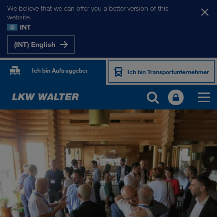
We believe that we can offer you a better version of this
website.
INT
(INT) English
Ich bin Auftraggeber
Ich bin Transportunternehmer
PRODUKTE UND SERVICES
Straßentransport
Digitale Lösungen
Kombinierter Verkehr