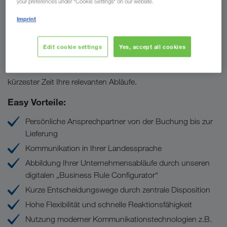
your preferences under "Cookie Settings" on our website.
solche die ideale Schnittstelle zwischen Ihnen und unseren
Imprint
Leistungen. Sie profitieren von einer einfachen
Kommunikation in Ihrer Landessprache
und werden
regelmäßig vor Ort besucht. Egal, wo sich Ihr
Edit cookie settings
Yes, accept all cookies
Unternehmensstandort befindet. Darüber hinaus kennen wir
die Besonderheiten Ihrer Zielmärkte und verstehen nach
kürzester Zeit Ihre relevanten Abläufe.
Easy Vorteile:
Persönliche Ansprechpartner von der Buchung bis zur
Lieferung
Kommunikation in Ihrer Landessprache
Abbildung Ihrer Unternehmensabläufe durch unseren
digitalen „Business Rule Configurator“
Kurze Entscheidungswege durch zentrale Disposition
Hohe Flexibilität und schnelle Reaktionsfähigkeit
Nutzung moderner Kommunikationstechnologien z.B.