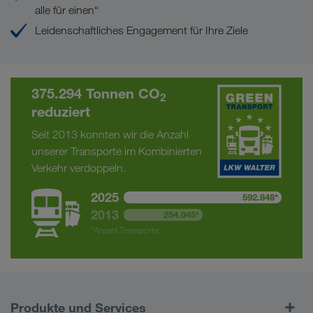
alle für einen“
Leidenschaftliches Engagement für Ihre Ziele
375.294 Tonnen CO
2
reduziert
Seit 2013 konnten wir die Anzahl
unserer Transporte im Kombinierten
Verkehr verdoppeln.
2025
592.848*
2013
254.045*
*Anzahl Transporte
Produkte und Services