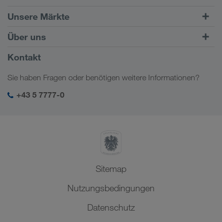
Straßentransporte
Unsere Märkte
Kombinierter Verkehr
Europa
Über uns
Kundenportal CONNECT
Russland
Firmeninformation
Kontakt
Digitale Lösungen
Kaukasus
Jobs & Karriere
Branchenlösungen
Sie haben Fragen oder benötigen weitere Informationen?
Zentralasien
Soziale Verantwortung
Mein LKW WALTER Login
Naher Osten
+43 5 7777-0
SHEQ-Management
Nordafrika
Sitemap
Nutzungsbedingungen
Datenschutz