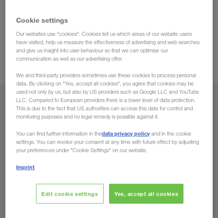
Vladivostok. Die Spedition LKW WALTER, Ihr Europa-
Ihre LKW-Transporte
Transporteur, organisiert
Cookie settings
(Komplettladungen) von ganz Russland in alle Länder
Our websites use "cookies". Cookies tell us which areas of our website users
Europas
und retour. Sie profitieren von unserer
have visited, help us measure the effectiveness of advertising and web searches
langjährigen Osteuropa-Erfahrung
. Auf ausgewählten
and give us insight into user behaviour so that we can optimise our
communication as well as our advertising offer.
Kombinierten Verkehr
Routen sind wir auch im
tätig.
We and third-party providers sometimes use these cookies to process personal
data. By clicking on "Yes, accept all cookies", you agree that cookies may be
used not only by us, but also by US providers such as Google LLC and YouTube
LLC. Compared to European providers there is a lower level of data protection.
Von
This is due to the fact that US authorities can access this data for control and
monitoring purposes and no legal remedy is possible against it.
Österreich
data privacy policy
You can find further information in the
and in the cookie
settings. You can revoke your consent at any time with future effect by adjusting
your preferences under "Cookie Settings" on our website.
Imprint
Nach
Land
Edit cookie settings
Yes, accept all cookies