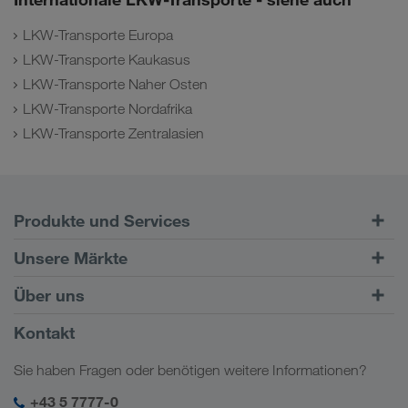
LKW-Transporte Europa
LKW-Transporte Kaukasus
LKW-Transporte Naher Osten
LKW-Transporte Nordafrika
LKW-Transporte Zentralasien
Produkte und Services
Straßentransporte
Unsere Märkte
Kombinierter Verkehr
Europa
Über uns
Kundenportal CONNECT
Russland
Firmeninformation
Kontakt
Digitale Lösungen
Kaukasus
Jobs & Karriere
Branchenlösungen
Sie haben Fragen oder benötigen weitere Informationen?
Zentralasien
Soziale Verantwortung
Mein LKW WALTER Login
Naher Osten
+43 5 7777-0