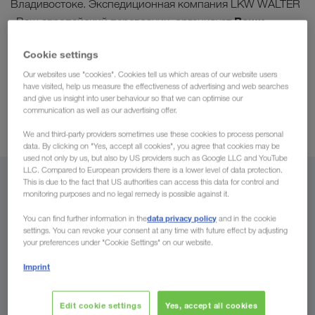
Владивостоке. Экспедиционная компания LKW WALTER
Ваши
, Ваш европейский перевозчик, организует
грузоперевозки (комплектные грузы) из любой
Cookie settings
точки России во все страны Европы
и обратно.
многолетнего опыта
Ощутите преимущества нашего
Our websites use "cookies". Cookies tell us which areas of our website users
have visited, help us measure the effectiveness of advertising and web searches
работы на рынке Восточной Европы
. На некоторых
and give us insight into user behaviour so that we can optimise our
комбинированные
маршрутах мы также осуществляем
communication as well as our advertising offer.
перевозки
.
We and third-party providers sometimes use these cookies to process personal
data. By clicking on "Yes, accept all cookies", you agree that cookies may be
used not only by us, but also by US providers such as Google LLC and YouTube
LLC. Compared to European providers there is a lower level of data protection.
This is due to the fact that US authorities can access this data for control and
Из
monitoring purposes and no legal remedy is possible against it.
Армения
data privacy policy
You can find further information in the
and in the cookie
settings. You can revoke your consent at any time with future effect by adjusting
your preferences under "Cookie Settings" on our website.
Imprint
В
Edit cookie settings
Yes, accept all cookies
Страна