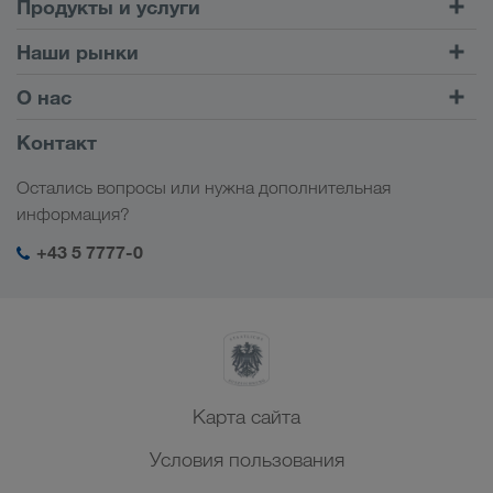
Продукты и услуги
Автомобильные перевозки
Наши рынки
Комбинированные перевозки
Европа
О нас
Клиентский портал CONNECT
Россия
Информация о компании
Контакт
Цифровые решения
Кавказ
Работа и карьера
Отрасли
Остались вопросы или нужна дополнительная
Центральная Азия
Социальная ответственность
Мой вход в систему LKW WALTER
информация?
Ближний Восток
Менеджмент SHEQ
+43 5 7777-0
Северная Африка
Карта сайта
Условия пользования