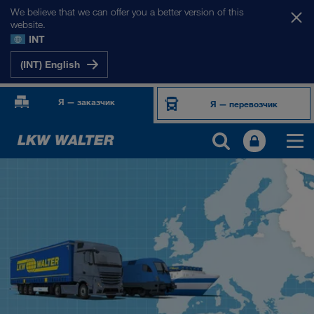
We believe that we can offer you a better version of this
website.
INT
(INT) English
Я — заказчик
Я — перевозчик
НАШИ РЫНКИ
Европа
Центральная Азия
Россия