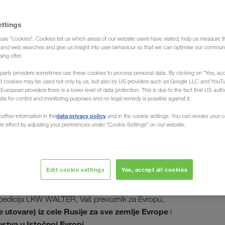
ettings
use "cookies". Cookies tell us which areas of our website users have visited, help us measure t
g and web searches and give us insight into user behaviour so that we can optimise our communi
sing offer.
/ from Russia and Belarus
party providers sometimes use these cookies to process personal data. By clicking on "Yes, acc
at cookies may be used not only by us, but also by US providers such as Google LLC and YouT
uropean providers there is a lower level of data protection. This is due to the fact that US autho
ata for control and monitoring purposes and no legal remedy is possible against it.
data privacy policy
urther information in the
and in the cookie settings. You can revoke your 
ure effect by adjusting your preferences under "Cookie Settings" on our website.
 i iz Rusije
Edit cookie settings
Yes, accept all cookies
eloj teritoriji Ruske Federacije. U Moskvi i Sankt
. Špedicija LKW WALTER, Vaš prevoznik za Evropu,
utovare) iz cele Rusije za sve zemlje Evrope
i
stva u Istočnoj Evropi.