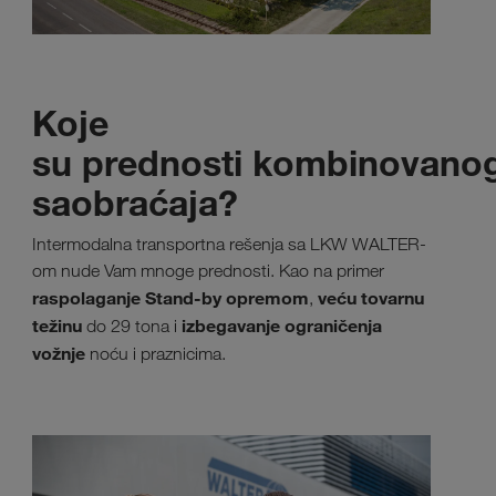
Koje
su prednosti kombinovano
saobraćaja?
Intermodalna transportna rešenja sa LKW WALTER-
om nude Vam mnoge prednosti. Kao na primer
raspolaganje Stand-by opremom
veću tovarnu
,
težinu
izbegavanje ograničenja
do 29 tona i
vožnje
noću i praznicima.