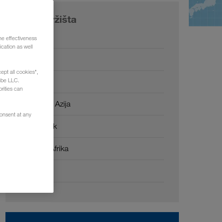
Naša tržišta
Evropa
he effectiveness
cation as well
Rusija
ept all cookies",
Kavkaz
ube LLC.
rities can
Centralna Azija
consent at any
Bliski Istok
Severna Afrika
Kina