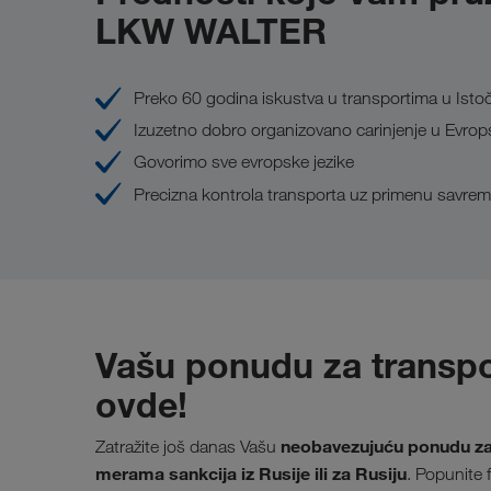
LKW WALTER
Preko 60 godina iskustva u transportima u Istoč
Izuzetno dobro organizovano carinjenje u Evrops
Govorimo sve evropske jezike
Precizna kontrola transporta uz primenu savrem
Vašu ponudu za transpo
ovde!
neobavezujuću ponudu za 
Zatražite još danas Vašu
merama sankcija iz Rusije ili za Rusiju
. Popunite 