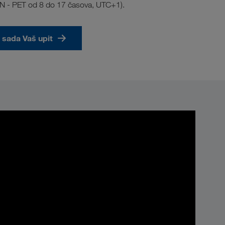
N - PET od 8 do 17 časova, UTC+1).
 sada Vaš upit