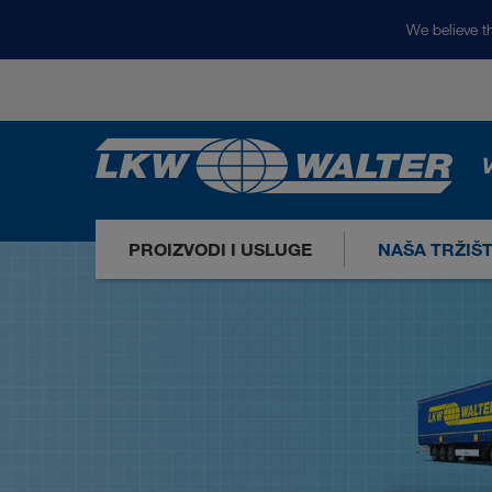
We believe th
V
PROIZVODI I USLUGE
NAŠA TRŽIŠ