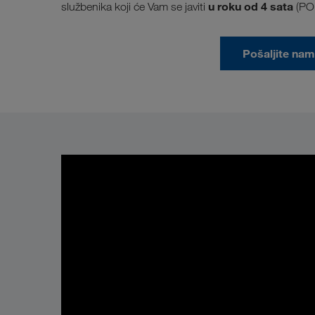
u
roku od 4 sata
službenika koji će Vam se javiti
(PO
Pošaljite nam