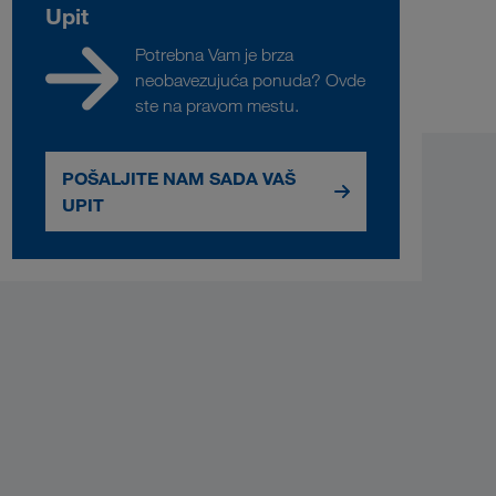
Upit
Potrebna Vam je brza
neobavezujuća ponuda? Ovde
ste na pravom mestu.
POŠALJITE NAM SADA VAŠ
UPIT