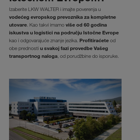
Izaberite LKW WALTER i imajte poverenja u
vodećeg evropskog prevoznika za kompletne
utovare
više od 60 godina
. Kao takvi imamo
iskustva u logistici na području Istočne Evrope
Profitiraćete
kao i odgovarajuće znanje jezika.
od
u svakoj fazi provedbe Vašeg
obe prednosti
transportnog naloga
, od porudžbine do isporuke.