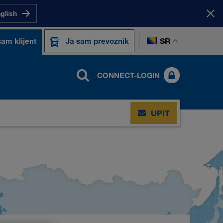
nglish
SR
sam klijent
Ja sam prevoznik
CONNECT-LOGIN
UPIT