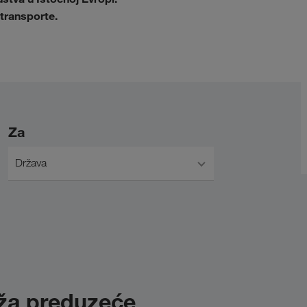
transporte.
Za
Država
uža preduzeće