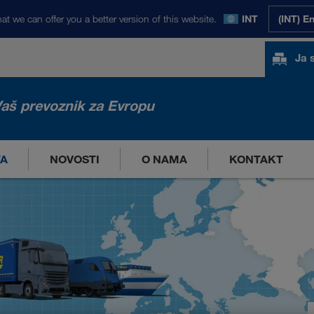
at we can offer you a better version of this website.
INT
(INT) E
Ja 
aš prevoznik za Evropu
TA
NOVOSTI
O NAMA
KONTAKT