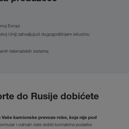
noj Evropi
koj Uniji zahvaljujući dugogodišnjem iskustvu
enih telematskih sistema
rte do Rusije dobićete
Vaše kamionske prevoze robe, koja nije pod
formular i odmah ćete dobiti kontaktne podatke