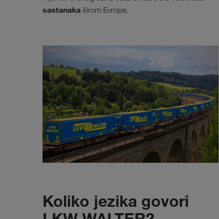
sastanaka
širom Evrope.
Koliko jezika govori
LKW WALTER?