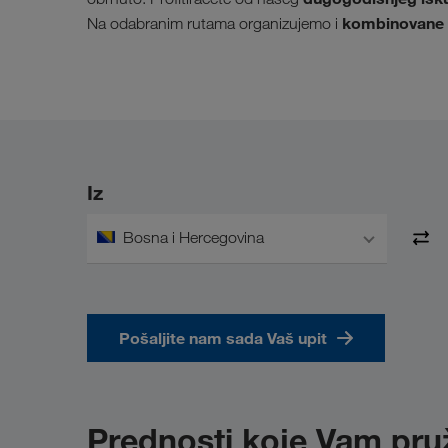
kombinovane 
Na odabranim rutama organizujemo i
Iz
Bosna i Hercegovina
Pošaljite nam sada Vaš upit
Prednosti koje Vam pr