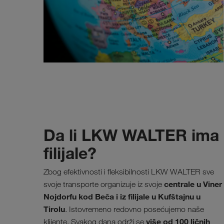
Da li LKW WALTER ima
filijale?
Zbog efektivnosti i fleksibilnosti LKW WALTER sve
centrale u Viner
svoje transporte organizuje iz svoje
Nojdorfu kod Beča i iz filijale u Kufštajnu u
Tirolu
. Istovremeno redovno posećujemo naše
više od 100 ličnih
klijente. Svakog dana održi se