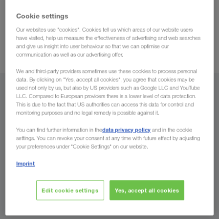
transporte
(kompletne utovare) iz cele Ukrajine za sve
zemlje Evrope
svim
i obrnuto. Pritom komuniciramo na
Cookie settings
jezicima Zapadne i Istočne Evrope.
Our websites use "cookies". Cookies tell us which areas of our website users
have visited, help us measure the effectiveness of advertising and web searches
konkurentne cene prevoza
Uz to vam garantujemo
kao i
and give us insight into user behaviour so that we can optimise our
mnoge druge prednosti.
communication as well as our advertising offer.
We and third-party providers sometimes use these cookies to process personal
data. By clicking on "Yes, accept all cookies", you agree that cookies may be
used not only by us, but also by US providers such as Google LLC and YouTube
Iz
LLC. Compared to European providers there is a lower level of data protection.
This is due to the fact that US authorities can access this data for control and
monitoring purposes and no legal remedy is possible against it.
Bosna i Hercegovina
data privacy policy
You can find further information in the
and in the cookie
settings. You can revoke your consent at any time with future effect by adjusting
your preferences under "Cookie Settings" on our website.
Za
Imprint
Država
Edit cookie settings
Yes, accept all cookies