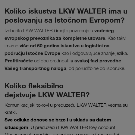
Koliko iskustva LKW WALTER ima u
poslovanju sa Istočnom Evropom?
vodećeg
Izaberite LKW WALTER i imajte poverenja u
evropskog prevoznika za kompletne utovare
. Kao takvi
više od 60 godina iskustva u logistici na
imamo
području Istočne Evrope
kao i odgovarajuće znanje jezika.
Profitiraćete
u svakoj fazi provedbe
od obe prednosti
Vašeg transportnog naloga
, od porudžbine do isporuke.
Koliko fleksibilno
dejstvuje LKW WALTER?
Komunikacijski tokovi u preduzeću LKW WALTER veoma su
kratki.
Sve odluke donose se brzo i u skladu sa datom
situacijom
. U preduzecu LKW WALTER Key Account
Management, prodaja i organizacija prevoza (transportni