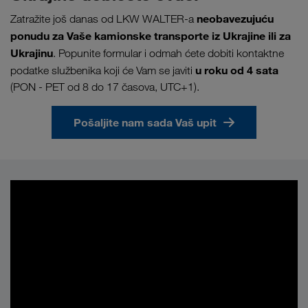
neobavezujuću
Zatražite još danas od LKW WALTER-a
ponudu za Vaše kamionske transporte iz Ukrajine ili za
Ukrajinu
. Popunite formular i odmah ćete dobiti kontaktne
u
roku od 4 sata
podatke službenika koji će Vam se javiti
(PON - PET od 8 do 17 časova, UTC+1).
Pošaljite nam sada Vaš upit