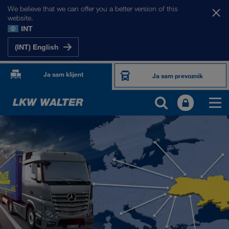
We believe that we can offer you a better version of this
website.
INT
(INT) English
Ja sam klijent
Ja sam prevoznik
NAŠA TRŽIŠTA
Evropa
Centralna Azija
Rusija