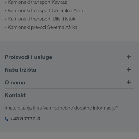
Kamionski transport Kavkaz
Kamionski transport Centralna Azija
Kamionski transporti Bliski istok
Kamionski prevozi Severna Afrika
Proizvodi i usluge
Drumski transport
Naša tržišta
Kombinovani transport
Evropa
O nama
Portal za klijente CONNECT
Rusija
Informacije o preduzeću
Kontakt
Digitalna rešenja
Kavkaz
Zaposlenje i karijera
Rešenja za industriju
Imate pitanja ili su Vam potrebne dodatne informacije?
Centralna Azija
Društvena odgovornost
Moj LKW WALTER log-in
Bliski Istok
+43 5 7777-0
SHEQ menadžment
Severna Afrika