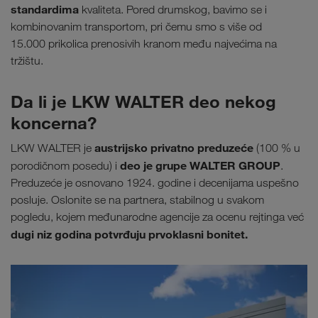
standardima
kvaliteta. Pored drumskog, bavimo se i
kombinovanim transportom, pri čemu smo s više od
15.000 prikolica prenosivih kranom među najvećima na
tržištu.
Da li je LKW WALTER deo nekog
koncerna?
austrijsko privatno preduzeće
LKW WALTER je
(100 % u
deo je grupe WALTER GROUP
porodičnom posedu) i
.
Preduzeće je osnovano 1924. godine i decenijama uspešno
posluje. Oslonite se na partnera, stabilnog u svakom
pogledu, kojem međunarodne agencije za ocenu rejtinga već
dugi niz godina potvrđuju prvoklasni bonitet.