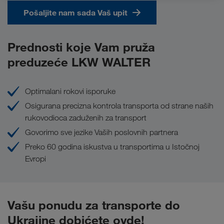
Pošaljite nam sada Vaš upit
Prednosti koje Vam pruža
preduzeće LKW WALTER
Optimalani rokovi isporuke
Osigurana precizna kontrola transporta od strane naših
rukovodioca zaduženih za transport
Govorimo sve jezike Vaših poslovnih partnera
Preko 60 godina iskustva u transportima u Istočnoj
Evropi
Vašu ponudu za transporte do
Ukrajine dobićete ovde!