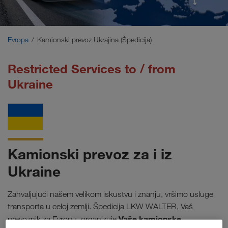
Bliski Istok
Kavkaz
Evropa
Kamionski prevoz Ukrajina (Špedicija)
Severna Afrika
Restricted Services to / from
Ukraine
Kamionski prevoz za i iz
Ukraine
Zahvaljujući našem velikom iskustvu i znanju, vršimo usluge
transporta u celoj zemlji. Špedicija LKW WALTER, Vaš
Vaše kamionske
prevoznik za Evropu, organizuje