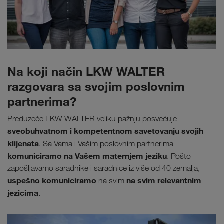
Na koji način LKW WALTER
razgovara sa svojim poslovnim
partnerima?
Preduzeće LKW WALTER veliku pažnju posvećuje
sveobuhvatnom i kompetentnom savetovanju svojih
klijenata
. Sa Vama i Vašim poslovnim partnerima
komuniciramo na Vašem maternjem jeziku
. Pošto
zapošljavamo saradnike i saradnice iz više od 40 zemalja,
uspešno komuniciramo
na svim relevantnim
na svim
jezicima
.