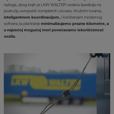
razloga, zbog kojih je LKW WALTER vodeća špedicija na
području evropskih kompletnih utovara. Kružnim turama,
inteligentnom koordinacijom,
i korištenjem modernog
minimalizujemo
prazne kilometre, a
softvera za planiranje
u najvećoj mogućoj meri povećavamo iskorišćenost
vozila.