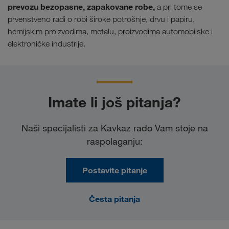
prevozu bezopasne, zapakovane robe,
a pri tome se
prvenstveno radi o robi široke potrošnje, drvu i papiru,
hemijskim proizvodima, metalu, proizvodima automobilske i
elektroničke industrije.
Imate li još pitanja?
Naši specijalisti za Kavkaz rado Vam stoje na
raspolaganju:
Postavite pitanje
Česta pitanja