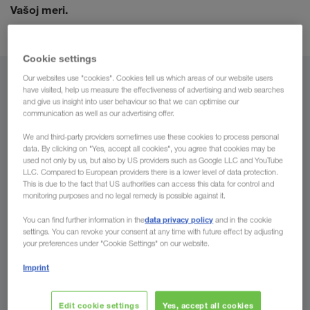
Vašoj
meri.
Cookie settings
Our websites use "cookies". Cookies tell us which areas of our website users
Iz
have visited, help us measure the effectiveness of advertising and web searches
and give us insight into user behaviour so that we can optimise our
communication as well as our advertising offer.
Bosna i Hercegovina
We and third-party providers sometimes use these cookies to process personal
data. By clicking on "Yes, accept all cookies", you agree that cookies may be
used not only by us, but also by US providers such as Google LLC and YouTube
LLC. Compared to European providers there is a lower level of data protection.
Za
This is due to the fact that US authorities can access this data for control and
monitoring purposes and no legal remedy is possible against it.
Država
data privacy policy
You can find further information in the
and in the cookie
settings. You can revoke your consent at any time with future effect by adjusting
your preferences under "Cookie Settings" on our website.
Imprint
Pošaljite nam sada Vaš upit
Edit cookie settings
Yes, accept all cookies