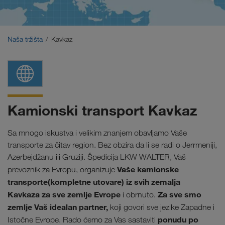
Bliski Istok
Kavkaz
Naša tržišta
Kavkaz
Severna Afrika
Kamionski transport Kavkaz
Sa mnogo iskustva i velikim znanjem obavljamo Vaše
transporte za čitav region. Bez obzira da li se radi o Jerrmeniji,
Azerbejdžanu ili Gruziji.
Špedicija LKW WALTER, Vaš
Vaše kamionske
prevoznik za Evropu, organizuje
transporte(kompletne utovare) iz svih zemalja
Kavkaza za sve zemlje Evrope
Za sve smo
i obrnuto.
zemlje Vaš idealan partner,
koji govori sve jezike Zapadne i
ponudu po
Istočne Evrope. Rado ćemo za Vas sastaviti