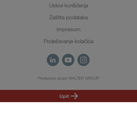
Uslovi korišćenja
Zaštita podataka
Impresum
Podešavanje kolačića
Preduzeće grupe WALTER GROUP
SR
Upit