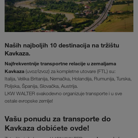
Naših najboljih 10 destinacija na tržištu
Kavkaza.
Najfrekventnije transportne relacije u zemaljama
Kavkaza
(uvoz/izvoz) za kompletne utovare (FTL) su:
Italija, Velika Britanija, Nemačka, Holandija, Rumunija, Turska,
Poljska, Španija, Slovačka, Austrija.
LKW WALTER svakodevno organizuje transporte i u sve
ostale evropske zemlje!
Vašu ponudu za transporte do
Kavkaza dobićete ovde!