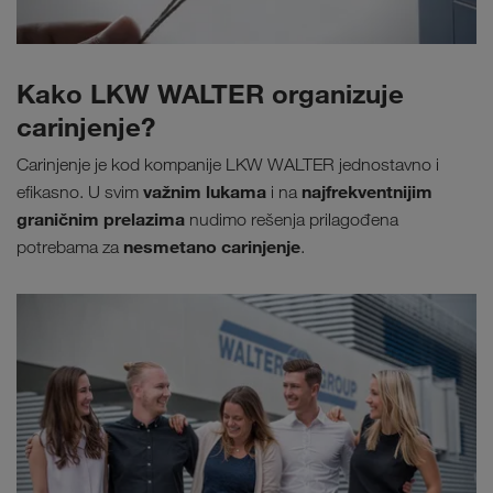
Kako LKW WALTER organizuje
carinjenje?
Carinjenje je kod kompanije LKW WALTER jednostavno i
važnim lukama
najfrekventnijim
efikasno. U svim
i na
graničnim prelazima
nudimo rešenja prilagođena
nesmetano carinjenje
potrebama za
.