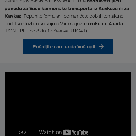
neobavezujuću
Zatražite još danas od LKW WALTER-a
ponudu za Vaše kamionske transporte iz Kavkaza ili za
Kavkaz
. Popunite formular i odmah ćete dobiti kontaktne
u
roku od 4 sata
podatke službenika koji će Vam se javiti
(PON - PET od 8 do 17 časova, UTC+1).
Pošaljite nam sada Vaš upit