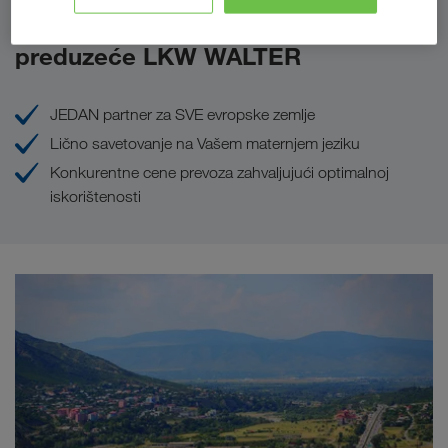
Prednosti koje Vam pruža
preduzeće LKW WALTER
JEDAN partner za SVE evropske zemlje
Lično savetovanje na Vašem maternjem jeziku
Konkurentne cene prevoza zahvaljujući optimalnoj
iskorištenosti