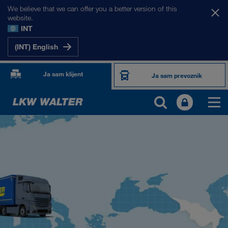
We believe that we can offer you a better version of this
website.
INT
(INT) English
Ja sam klijent
Ja sam prevoznik
NAŠA TRŽIŠTA
Evropa
Centralna Azija
Rusija