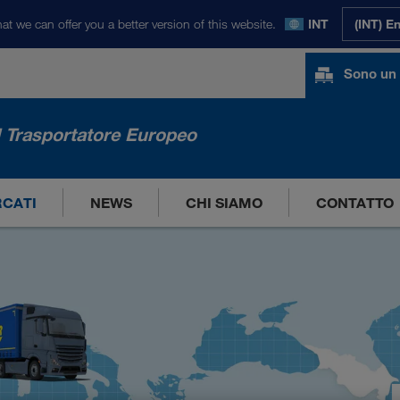
at we can offer you a better version of this website.
INT
(INT) E
Sono un 
l Trasportatore Europeo
RCATI
NEWS
CHI SIAMO
CONTATTO