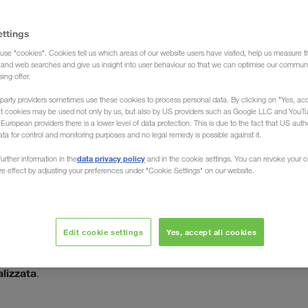
ettings
use "cookies". Cookies tell us which areas of our website users have visited, help us measure t
g and web searches and give us insight into user behaviour so that we can optimise our communi
sing offer.
party providers sometimes use these cookies to process personal data. By clicking on "Yes, acc
at cookies may be used not only by us, but also by US providers such as Google LLC and YouT
uropean providers there is a lower level of data protection. This is due to the fact that US autho
ata for control and monitoring purposes and no legal remedy is possible against it.
o
data privacy policy
urther information in the
and in the cookie settings. You can revoke your 
ure effect by adjusting your preferences under "Cookie Settings" on our website.
tuiamo i Vostri trasporti nell'intera regione, che sia in
i
re LKW WALTER, il Trasportatore Europeo, organizza
Edit cookie settings
Yes, accept all cookies
'intero Caucaso in tutti i paesi europei
, e ritorno.
é parliamo tutte le lingue dell'Europa occidentale e
alizzata
.