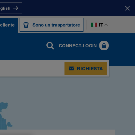
nglish
IT
cliente
Sono un trasportatore
CONNECT-LOGIN
RICHIESTA