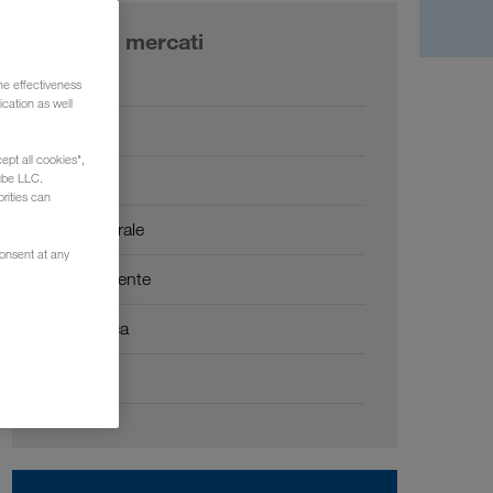
I nostri mercati
Europa
he effectiveness
cation as well
Russia
ept all cookies",
Caucaso
ube LLC.
rities can
Asia Centrale
consent at any
Medio Oriente
Nord Africa
Cina