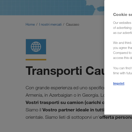
Cookie s
Our websites 
Home
I nostri mercati
Caucaso
of advertisin
as our adverti
We and third-
you agree th
Compared to E
access this d
Transporti Caucas
You can find f
time with fut
Imprint
Con grande esperienza ed uno specifico know-how, effet
Armenia, in Azerbaigian o in Georgia.
Lo spedizionie
Vostri trasporti su camion (carichi completi) dall
Vostro partner ideale in tutti i Paesi,
Siamo il
perch
offerta person
orientale. Siamo lieti di sottoporvi un'