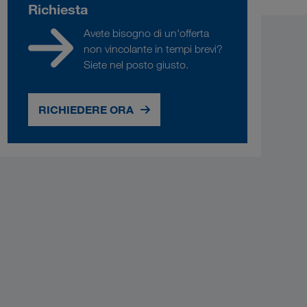
Richiesta
Avete bisogno di un'offerta
non vincolante in tempi brevi?
Siete nel posto giusto.
RICHIEDERE ORA