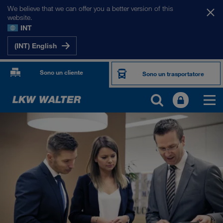
We believe that we can offer you a better version of this
website.
INT
(INT) English
Sono un cliente
Sono un trasportatore
CHI SIAMO
Informazioni sulla società
SHEQ-Management
Responsabilità sociale