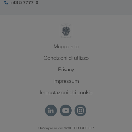
Medio Oriente
+43 5 7777-0
SHEQ-Management
Nord Africa
Mappa sito
Condizioni di utilizzo
Privacy
Impressum
Impostazioni dei cookie
Un'impresa del WALTER GROUP