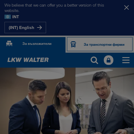
We believe that we can offer you a better version of this
website.
INT
(INT) English
За възложители
За транспортни фирми
ЗА НАС
Фирмена информация
SHEQ-Мениджмънт
Социална отговорност