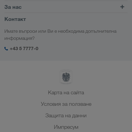
Комбиниран транспорт
Европа
За нас
Портал за клиенти CONNECT
Русия
Фирмена информация
Контакт
Дигитални решения
Кавказ
Работни места & кариера
Браншови решения
Имате въпроси или Ви е необходима допълнителна
Централна Азия
Социална отговорност
Моят вход в системата на LKW WALTER
информация?
Близък Изток
SHEQ-Мениджмънт
+43 5 7777-0
Северна Африка
Карта на сайта
Условия за ползване
Защита на данни
Импресум