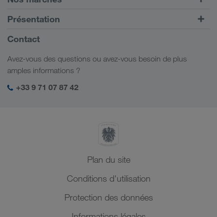
Transport intermodal
Europe
Présentation
Portail client CONNECT
Russie
Informations générales
Contact
Solutions numériques
Caucase
Emplois et carrière
Solutions par branche
Avez-vous des questions ou avez-vous besoin de plus
Asie Centrale
Responsabilité sociale
Mon espace de connexion LKW WALTER
amples informations ?
Moyen-Orient
Management SHEQ
+33 9 71 07 87 42
Afrique du Nord
Plan du site
Conditions d'utilisation
Protection des données
Informations légales