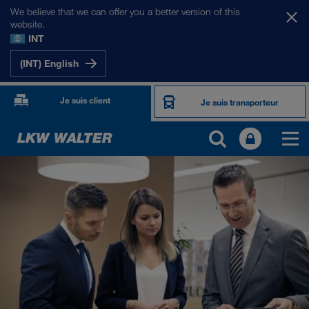
We believe that we can offer you a better version of this
website.
INT
(INT) English
Je suis client
Je suis transporteur
PRÉSENTATION
Informations générales
Management SHEQ
Responsabilité sociale