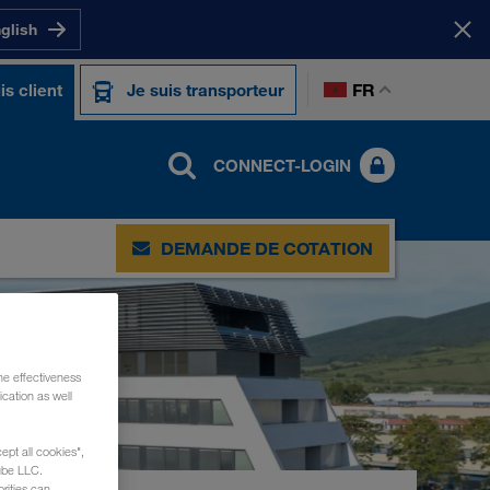
nglish
FR
is client
Je suis transporteur
CONNECT-LOGIN
DEMANDE DE COTATION
he effectiveness
cation as well
ept all cookies",
ube LLC.
rities can