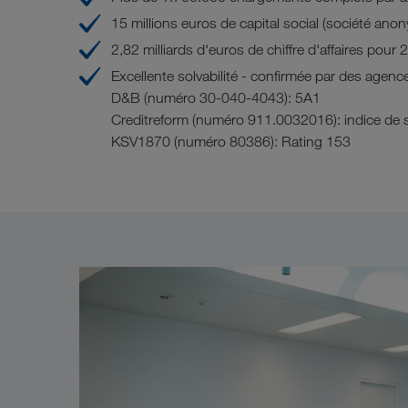
15 millions euros de capital social (société ano
2,82 milliards d'euros de chiffre d'affaires pou
Excellente solvabilité - confirmée par des agence
D&B (numéro 30-040-4043): 5A1
Creditreform (numéro 911.0032016): indice de s
KSV1870 (numéro 80386): Rating 153