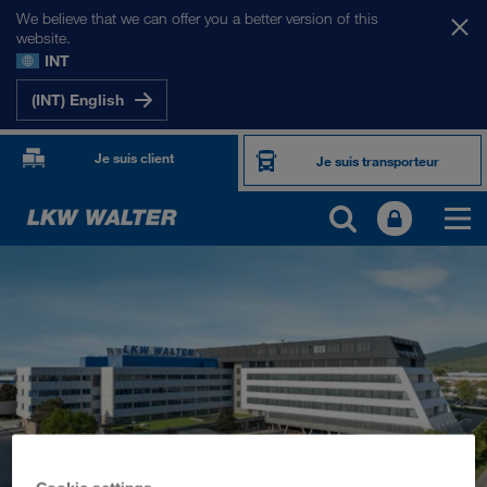
We believe that we can offer you a better version of this
website.
INT
(INT) English
Je suis client
Je suis transporteur
PRÉSENTATION
Informations générales
Management SHEQ
Responsabilité sociale