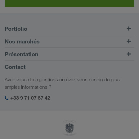
Portfolio
Transports routiers
Nos marchés
Transport intermodal
Europe
Présentation
Portail client CONNECT
Russie
Informations générales
Contact
Solutions numériques
Caucase
Emplois et carrière
Solutions par branche
Avez-vous des questions ou avez-vous besoin de plus
Asie Centrale
Responsabilité sociale
Mon espace de connexion LKW WALTER
amples informations ?
Moyen-Orient
Management SHEQ
+33 9 71 07 87 42
Afrique du Nord