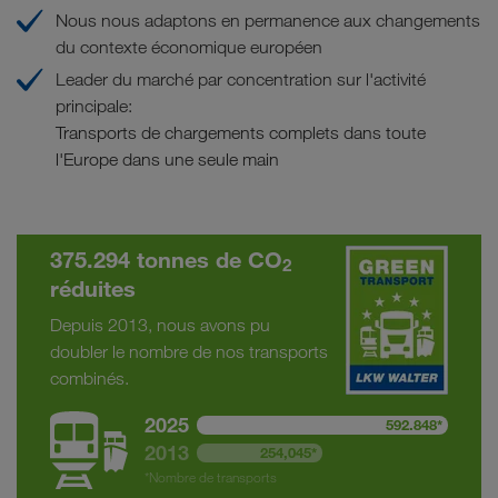
Nous nous adaptons en permanence aux changements
du contexte économique européen
Leader du marché par concentration sur l'activité
principale:
Transports de chargements complets dans toute
l'Europe dans une seule main
375.294 tonnes de CO
2
réduites
Depuis 2013, nous avons pu
doubler le nombre de nos transports
combinés.
2025
592.848*
2013
254,045*
*Nombre de transports