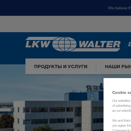
We believe th
ПРОДУКТЫ И УСЛУГИ
НАШИ РЫ
Cookie s
Our websites 
of advertisin
as our adverti
We and third-
you agree th
Compared to E