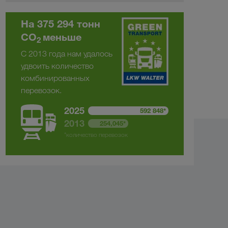
На 375 294 тонн
CO
меньше
2
С 2013 года нам удалось
удвоить количество
комбинированных
перевозок.
2025
592 848*
2013
254,045*
*количество перевозок