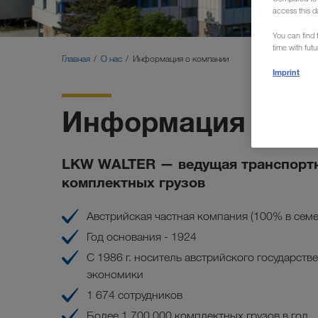
access this d
You can find f
time with fut
Главная
О нас
Информация о компании
Imprint
Информация о ко
LKW WALTER — ведущая транспортна
комплектных грузов
Австрийская частная компания (100% в сем
Год основания - 1924
С 1986 г. носитель австрийского государств
экономики
1 674 сотрудников
Более 1 700 000 комплектных грузов в год