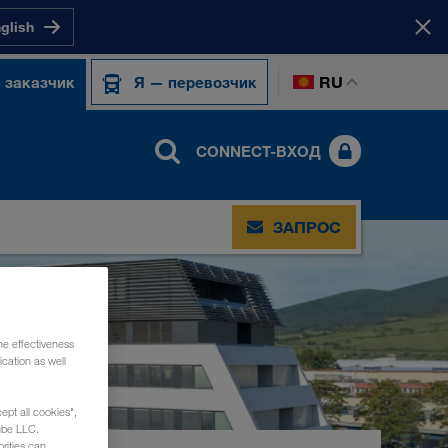
nglish
RU
 заказчик
Я — перевозчик
CONNECT-ВХОД
ЗАПРОС
he effectiveness
cation as well
ept all cookies",
ube LLC.
rities can