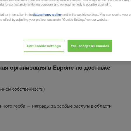
ata for control and monitoring purposes and no legal remedy is possible against it.
data privacy policy
urther information in the
and in the cookie settings. You can revoke your 
ure effect by adjusting your preferences under "Cookie Settings" on our website.
мпании
Edit cookie settings
Yes, accept all cookies
я организация в Европе по доставке
ейной собственности)
енного герба — награды за особые заслуги в области