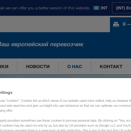
at we can offer you a better version of this website.
INT
(INT) E
Я —
Ваш европейский перевозчик
НКИ
НОВОСТИ
О НАС
КОНТАКТ
ettings
use "cookies". Cookies tell us which areas of our website users have visited, help us measure t
g and web searches and give us insight into user behaviour so that we can optimise our communi
sing offer.
party providers sometimes use these cookies to process personal data. By clicking on "Yes, acc
at cookies may be used not only by us, but also by US providers such as Google LLC and YouT
uropean providers there is a lower level of data protection. This is due to the fact that US autho