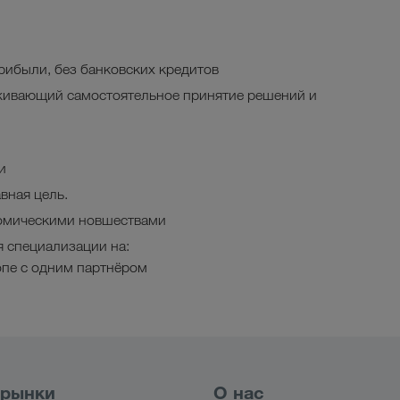
рибыли, без банковских кредитов
живающий самостоятельное принятие решений и
и
вная цель.
номическими новшествами
 специализации на:
опе c одним партнёром
 рынки
О нас