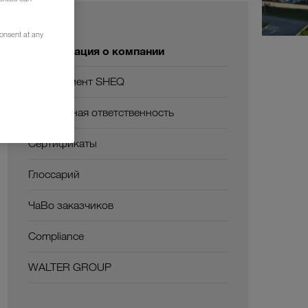
О нас
consent at any
Информация о компании
Менеджмент SHEQ
Социальная ответственность
Сертификаты
Глоссарий
ЧаВо заказчиков
Compliance
WALTER GROUP