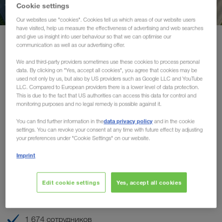
Сертификаты
Cookie settings
Our websites use "cookies". Cookies tell us which areas of our website users
have visited, help us measure the effectiveness of advertising and web searches
Глоссарий
and give us insight into user behaviour so that we can optimise our
О нас
Информация о компании
communication as well as our advertising offer.
ЧаВо заказчиков
We and third-party providers sometimes use these cookies to process personal
Информация о компании
data. By clicking on "Yes, accept all cookies", you agree that cookies may be
used not only by us, but also by US providers such as Google LLC and YouTube
Compliance
LLC. Compared to European providers there is a lower level of data protection.
This is due to the fact that US authorities can access this data for control and
LKW WALTER — ведущая транспортная
monitoring purposes and no legal remedy is possible against it.
WALTER GROUP
организация в Европе по доставке
комплектных грузов
data privacy policy
You can find further information in the
and in the cookie
settings. You can revoke your consent at any time with future effect by adjusting
Работа и карьера
your preferences under "Cookie Settings" on our website.
Австрийская частная компания (100% в семейной
собственности)
Imprint
Год основания - 1924
С 1986 г. носитель австрийского государственного
Edit cookie settings
Yes, accept all cookies
герба — награды за особые заслуги в области
экономики
1 674 сотрудников