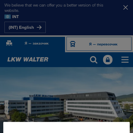
We believe that we can offer you a better version of this
website.
INT
(INT) English
Я — заказчик
Я — перевозчик
О НАС
Информация о компании
Менеджмент SHEQ
Социальная ответственность