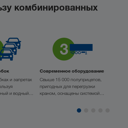
льзу комбинированных
обок
Современное оборудование
Бо́льш
бках и запретах
Свыше 15 000 полуприцепов,
Сократи
ользуя
пригодных для перегрузки
погрузо
ный и водный
краном, оснащены системой
операци
телематики.