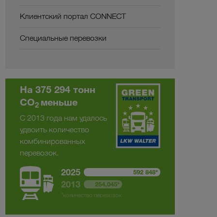
Клиентский портал CONNECT
Специальные перевозки
На 375 294 тонн
CO
меньше
2
С 2013 года нам удалось
удвоить количество
комбинированных
перевозок.
2025
592 848*
2013
254,045*
*количество перевозок