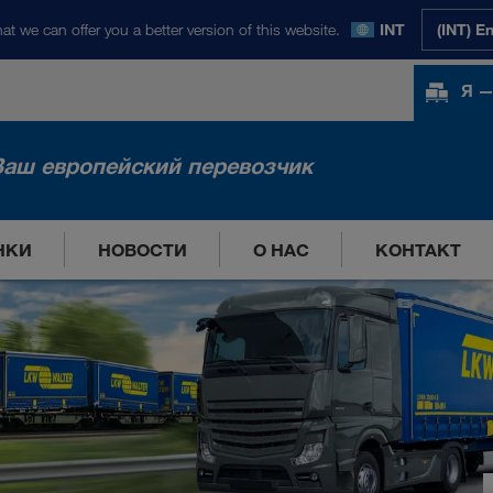
at we can offer you a better version of this website.
INT
(INT) E
Я —
Ваш европейский перевозчик
НКИ
НОВОСТИ
О НАС
КОНТАКТ