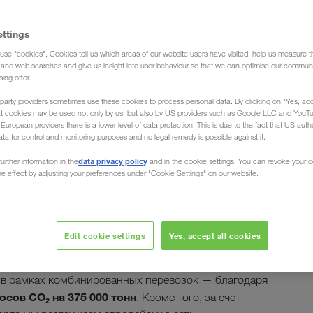
ettings
use "cookies". Cookies tell us which areas of our website users have visited, help us measure t
g and web searches and give us insight into user behaviour so that we can optimise our communi
sing offer.
party providers sometimes use these cookies to process personal data. By clicking on "Yes, acc
 перевозки —
at cookies may be used not only by us, but also by US providers such as Google LLC and YouT
uropean providers there is a lower level of data protection. This is due to the fact that US autho
ata for control and monitoring purposes and no legal remedy is possible against it.
гибкость
data privacy policy
urther information in the
and in the cookie settings. You can revoke your 
ure effect by adjusting your preferences under "Cookie Settings" on our website.
с начала
 себя различные виды транспорта, уже
 окружающую среду, но и приносят весьма серьезные
е автомобильные перевозки на железнодорожный и
Edit cookie settings
Yes, accept all cookies
существенное снижение вредных выбросов
.
я в рамках комбинированных перевозок — благодаря
осов CO₂ на 375 000 тонн
. Кроме того, за счет