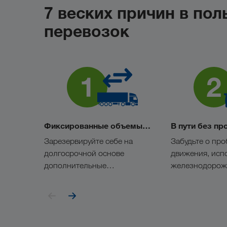
7 веских причин в по
перевозок
Фиксированные объемы
В пути без пр
грузов
Зарезервируйте себе на
Забудьте о про
долгосрочной основе
движения, исп
дополнительные
железнодорож
фиксированные объемы
транспорт.
грузов.