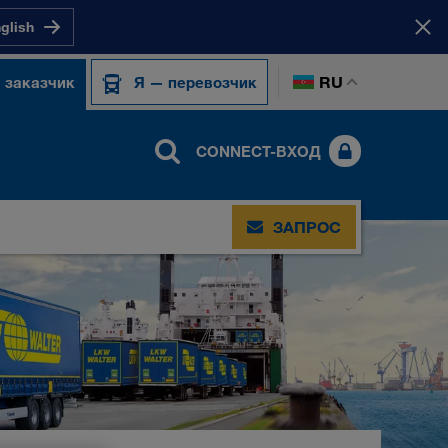
nglish
RU
 заказчик
Я — перевозчик
CONNECT-ВХОД
ЗАПРОС