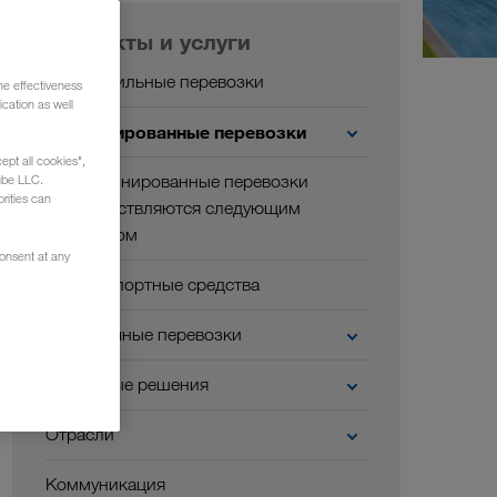
Продукты и услуги
Автомобильные перевозки
he effectiveness
cation as well
Комбинированные перевозки
ept all cookies",
Комбинированные перевозки
ube LLC.
rities can
осуществляются следующим
образом
consent at any
Транспортные средства
Экологичные перевозки
Цифровые решения
Отрасли
Коммуникация