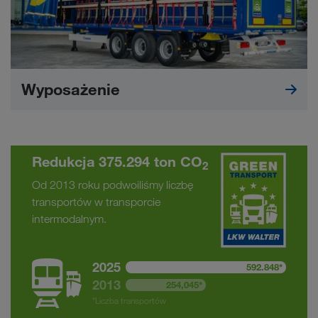
Wyposażenie
Redukcja 375.294 ton CO
2
Od 2013 roku podwoiliśmy liczbę
transportów w transporcie
intermodalnym.
2025
592.848*
2013
254,045*
*Liczba transportów