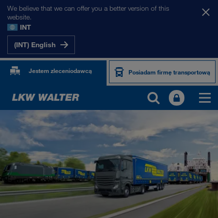
We believe that we can offer you a better version of this
website.
INT
(INT) English
Jestem zleceniodawcą
Posiadam firmę transportową
PRODUKTY I USŁUGI
Transport drogowy
Cyfrowe rozwiązania
Transport intermodalny