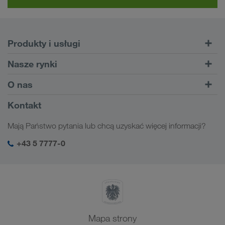
Produkty i usługi
Transporty drogowe
Nasze rynki
Transport intermodalny
Europa
O nas
Serwis dla klientów CONNECT
Rosja
Informacje o firmie
Kontakt
Cyfrowe rozwiązania
Kaukaz
Praca & Kariera
Rozwiązania branżowe
Mają Państwo pytania lub chcą uzyskać więcej informacji?
Azja Środkowa
Odpowiedzialność społeczna
Mój login LKW WALTER
Bliski Wschód
+43 5 7777-0
SHEQ-Management
Afryka Północna
Mapa strony