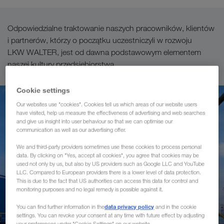
Odpowiedzialne traktowanie naszych pracowników, klientów
i partnerów, którzy o początku uczestniczyli w rozwoju
LKW WALTER, jest od dawna podstawowym elementem
naszej kultury przedsiębiorstwa.
Cookie settings
Our websites use "cookies". Cookies tell us which areas of our website users
have visited, help us measure the effectiveness of advertising and web searches
and give us insight into user behaviour so that we can optimise our
communication as well as our advertising offer.
We and third-party providers sometimes use these cookies to process personal
data. By clicking on "Yes, accept all cookies", you agree that cookies may be
used not only by us, but also by US providers such as Google LLC and YouTube
LLC. Compared to European providers there is a lower level of data protection.
This is due to the fact that US authorities can access this data for control and
monitoring purposes and no legal remedy is possible against it.
data privacy policy
You can find further information in the
and in the cookie
settings. You can revoke your consent at any time with future effect by adjusting
your preferences under "Cookie Settings" on our website.