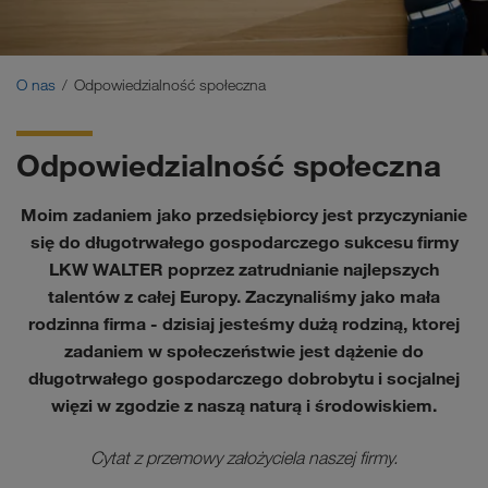
Certyfikaty
Słownik pojęć
O nas
Odpowiedzialność społeczna
Zleceniodawcy-pytania i odpowiedzi (FAQ)
Odpowiedzialność społeczna
Compliance
Moim zadaniem jako przedsiębiorcy jest przyczynianie
WALTER GROUP
się do długotrwałego gospodarczego sukcesu firmy
LKW WALTER poprzez zatrudnianie najlepszych
Praca & Kariera
talentów z całej Europy. Zaczynaliśmy jako mała
rodzinna firma - dzisiaj jesteśmy dużą rodziną, ktorej
zadaniem w społeczeństwie jest dążenie do
długotrwałego gospodarczego dobrobytu i socjalnej
więzi w zgodzie z naszą naturą i środowiskiem.
Cytat z przemowy założyciela naszej firmy.