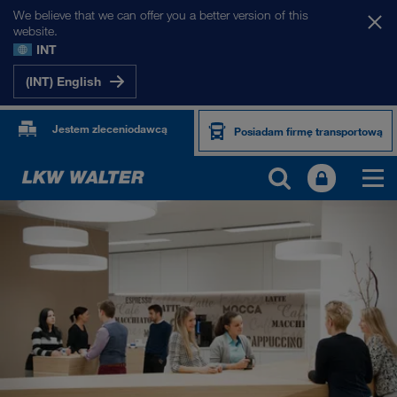
We believe that we can offer you a better version of this
website.
INT
(INT) English
Jestem zleceniodawcą
Posiadam firmę transportową
O NAS
Informacje o firmie
SHEQ-Management
Odpowiedzialność społeczna