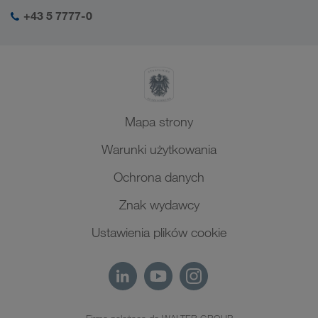
Mój login LKW WALTER
Bliski Wschód
+43 5 7777-0
SHEQ-Management
Afryka Północna
Mapa strony
Warunki użytkowania
Ochrona danych
Znak wydawcy
Ustawienia plików cookie
Firma należąca do WALTER GROUP