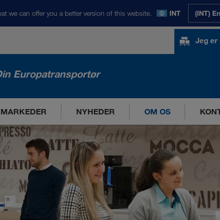
at we can offer you a better version of this website.
INT
(INT) E
Jeg er
in Europatransportør
 MARKEDER
NYHEDER
OM OS
KON