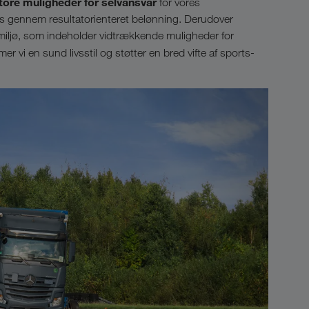
ore muligheder for selvansvar
for vores
ts gennem resultatorienteret belønning. Derudover
dsmiljø, som indeholder vidtrækkende muligheder for
r vi en sund livsstil og støtter en bred vifte af sports-