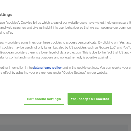
ettings
use "cookies". Cookies tell us which areas of our website users have visited, help us measure t
g and web searches and give us insight into user behaviour so that we can optimise our communi
sing offer.
party providers sometimes use these cookies to process personal data. By clicking on "Yes, acc
at cookies may be used not only by us, but also by US providers such as Google LLC and YouT
uropean providers there is a lower level of data protection. This is due to the fact that US autho
ata for control and monitoring purposes and no legal remedy is possible against it.
Rs vedvarende økonomiske succes er at få fat i de
data privacy policy
urther information in the
and in the cookie settings. You can revoke your 
ure effect by adjusting your preferences under "Cookie Settings" on our website.
omhed. Vi begyndte som en lille familievirksomhed - i
t sikre samfundet et vedvarende bidrag til økonomisk
i samklang med vores natur og miljø.
Edit cookie settings
Yes, accept all cookies
ores virksomhedsgrundlægger