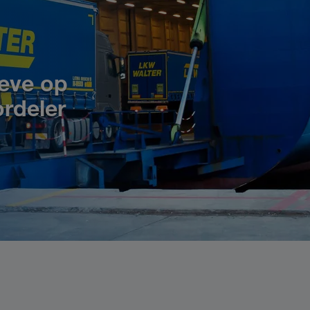
leve op
ordeler