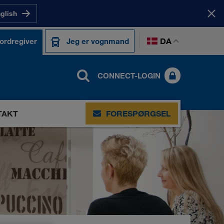
nglish
DA
 ordregiver
Jeg er vognmand
CONNECT-LOGIN
TAKT
FORESPØRGSEL