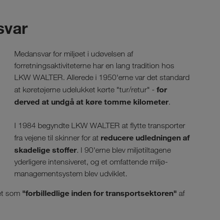
svar
Medansvar for miljøet i udøvelsen af
forretningsaktiviteterne har en lang tradition hos
LKW WALTER. Allerede i 1950'erne var det standard
for
at køretøjerne udelukket kørte "tur/retur" -
derved at undgå at køre tomme kilometer
.
I 1984 begyndte LKW WALTER at flytte transporter
reducere udledningen af
fra vejene til skinner for at
skadelige stoffer
. I 90'erne blev miljøtiltagene
yderligere intensiveret, og et omfattende miljø-
managementsystem blev udviklet.
"forbilledlige inden for transportsektoren"
net som
af