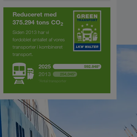
Reduceret med
375.294 tons CO
2
Siden 2013 har vi
fordoblet antallet af vores
transporter i kombineret
transport.
2025
592.848*
2013
254,045*
*Antal transporter