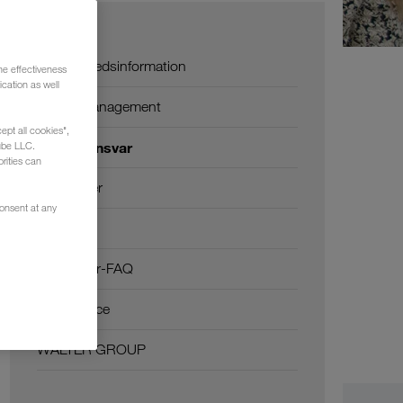
Om os
Virksomhedsinformation
he effectiveness
cation as well
SHEQ-management
ept all cookies",
Socialt ansvar
ube LLC.
rities can
Certifikater
consent at any
Ordbog
Ordregiver-FAQ
Compliance
WALTER GROUP