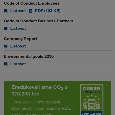
Code of Conduct Employees
Listovať
PDF (103 KB)
Code of Conduct Business Partners
Listovať
Company Report
Listovať
Environmental goals 2030
Listovať
Zredukovali sme CO
o
2
375.294 ton
Od roku 2013 sme dokázali
zdvojnásobiť počet našich prepráv v
kombinovanej doprave.