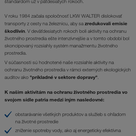
štandardom už v päťdesiatych rokoch.
V roku 1984 začala spoločnosť LKW WALTER dislokovať
zredukovali emisie
transporty z cesty na železnicu, aby sa
škodlivín
. V deväťdesiatych rokoch boli aktivity na ochranu
životného prostredia ešte intenzívnejšie a v tomto období bol
skoncipovaný rozsiahly systém manažmentu životného
prostredia.
V súčasnosti sú hodnotené naše rozsiahle aktivity na
ochranu životného prostredia v rámci externých ekologických
"príkladné v sektore dopravy"
auditov ako
.
K našim
aktivitám na ochranu životného prostredia vo
svojom s
ídle patria medzi iným nasledovné:
obstarávanie všetkých produktov a služieb s ohľadom
na životné prostredie
zníženie spotreby vody, ako aj energeticky efektívna