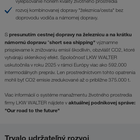
vylepšovanie noriem kvality životného prostredia
rozvoj kombinovanej dopravy "železnica/cesta" bez
doprovodu vodiča a námornej dopravy.
presunutím cestnej dopravy na železnicu a na krátku
S
námornú dopravu
short sea shipping"
"
významne
prispievame k znižovaniu emisií škodlivín, obzvlášť CO2, ktoré
vytvárajú skleníkový efekt. Spoločnosť LKW WALTER
uskutočnila v roku 2025 v rámci Európy viac ako 592.000
intermodálnych prepráv. Len prostredníctvom tohto opatrenia
mohli byť CO2 emisie zredukované až o približne 375.000 t.
Viac informácií o systéme manažmentu životného prostredia
aktuálnej podnikovej správe
:
firmy LKW WALTER nájdete v
"Our road to the future"
Trvalo udržateľný rozvoj