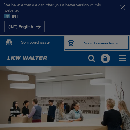
We believe that we can offer you a better version of this
website.
INT
(INT) English
Som objednávateľ
Som dopravná firma
O NÁS
Informácia o firme
SHEQ-Manažment
Sociálna zodpovednosť