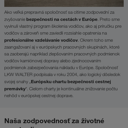
Ako veľká prepravná spoločnosť sa cítime zodpovední za
bezpečnosti na cestách v Európe
zvyšovanie
. Preto sme
vyvinuli vlastný program školenia vodičov, ako aj príručku pre
vodičov a zároveň sme zaviedli rozsiahle opatrenia na
profesionálne vzdelávanie vodičov
. Okrem toho sme
zaangažovaní aj v európskych pracovných skupinách, ktoré
sa zaoberajú napríklad zlepšovaním pracovných podmienok
vodičov kamiónovej dopravy alebo zjednocovaním
podmienok zabezpečovania nákladu v Európe. Spoločnosť
LKW WALTER podpísala v roku 2004, ako logický dôsledok
Európsku chartu bezpečnosti cestnej
svojej snahy „
premávky
“. Cielom charty je kontinuálne znižovanie počtu
nehôd v európskej cestnej doprave.
Naša zodpovednosť za životné