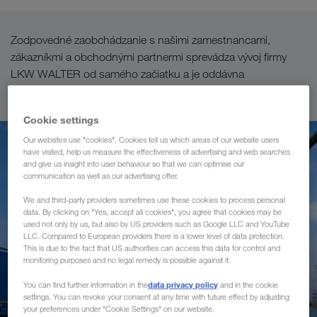
Zodpovedné zaobchádzanie s našimi zamestnancami,
zákazníkmi a obchodnými partnermi sprevádza vývoj firmy
LKW WALTER od samého začiatku a je oddávna
integrovanou súčasťou našej podnikovej kultúry.
Cookie settings
Our websites use "cookies". Cookies tell us which areas of our website users
have visited, help us measure the effectiveness of advertising and web searches
and give us insight into user behaviour so that we can optimise our
communication as well as our advertising offer.
We and third-party providers sometimes use these cookies to process personal
data. By clicking on "Yes, accept all cookies", you agree that cookies may be
used not only by us, but also by US providers such as Google LLC and YouTube
LLC. Compared to European providers there is a lower level of data protection.
This is due to the fact that US authorities can access this data for control and
monitoring purposes and no legal remedy is possible against it.
data privacy policy
You can find further information in the
and in the cookie
settings. You can revoke your consent at any time with future effect by adjusting
your preferences under "Cookie Settings" on our website.