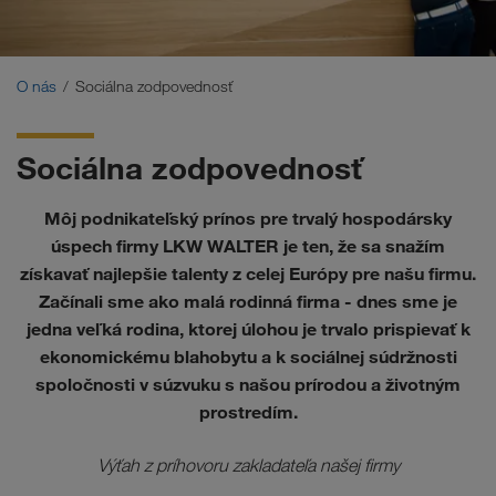
Certifikáty
Glosár
O nás
Sociálna zodpovednosť
Často kladené otázky objednávateľov
Sociálna zodpovednosť
Compliance
Môj podnikateľský prínos pre trvalý hospodársky
WALTER GROUP
úspech firmy LKW WALTER je ten, že sa snažím
získavať najlepšie talenty z celej Európy pre našu firmu.
Práca a kariéra
Začínali sme ako malá rodinná firma - dnes sme je
jedna veľká rodina, ktorej úlohou je trvalo prispievať k
ekonomickému blahobytu a k sociálnej súdržnosti
spoločnosti v súzvuku s našou prírodou a životným
prostredím.
Výťah z príhovoru zakladateľa našej firmy