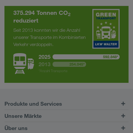
375.294 Tonnen CO
2
reduziert
Seit 2013 konnten wir die Anzahl
unserer Transporte im Kombinierten
Verkehr verdoppeln.
2025
592.848*
2013
254.045*
*Anzahl Transporte
Produkte und Services
Straßentransporte
Unsere Märkte
Kombinierter Verkehr
Europa
Über uns
Kundenportal CONNECT