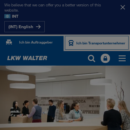
We believe that we can offer you a better version of this
website.
INT
(INT) English
Ich bin Auftraggeber
Ich bin Transportunternehmer
ÜBER UNS
Firmeninformation
SHEQ-Management
Soziale Verantwortung