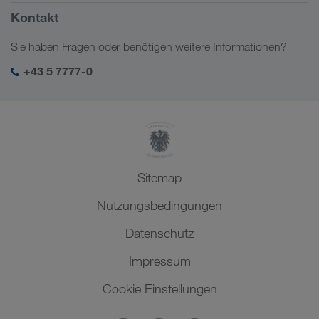
Russland
Firmeninformation
Kontakt
Digitale Lösungen
Kaukasus
Jobs & Karriere
Branchenlösungen
Sie haben Fragen oder benötigen weitere Informationen?
Zentralasien
Soziale Verantwortung
Mein LKW WALTER Login
Naher Osten
+43 5 7777-0
SHEQ-Management
Nordafrika
Sitemap
Nutzungsbedingungen
Datenschutz
Impressum
Cookie Einstellungen