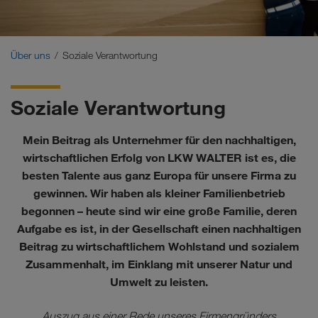
Zertifikate
Glossar
Über uns
Soziale Verantwortung
Auftraggeber-FAQ
Soziale Verantwortung
Compliance
Mein Beitrag als Unternehmer für den nachhaltigen,
WALTER GROUP
wirtschaftlichen Erfolg von LKW WALTER ist es, die
besten Talente aus ganz Europa für unsere Firma zu
Jobs & Karriere
gewinnen. Wir haben als kleiner Familienbetrieb
begonnen – heute sind wir eine große Familie, deren
Aufgabe es ist, in der Gesellschaft einen nachhaltigen
Beitrag zu wirtschaftlichem Wohlstand und sozialem
Zusammenhalt, im Einklang mit unserer Natur und
Umwelt zu leisten.
Auszug aus einer Rede unseres Firmengründers