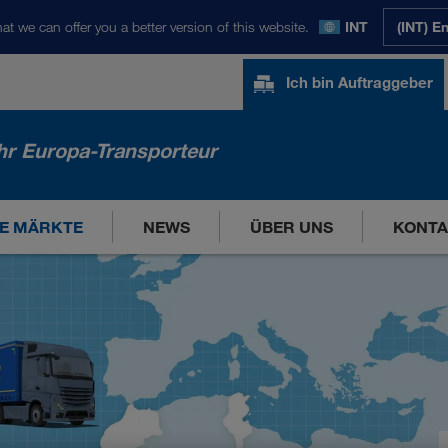
at we can offer you a better version of this website.
INT
(INT) E
Ich bin Auftraggeber
hr Europa-Transporteur
E MÄRKTE
NEWS
ÜBER UNS
KONTA