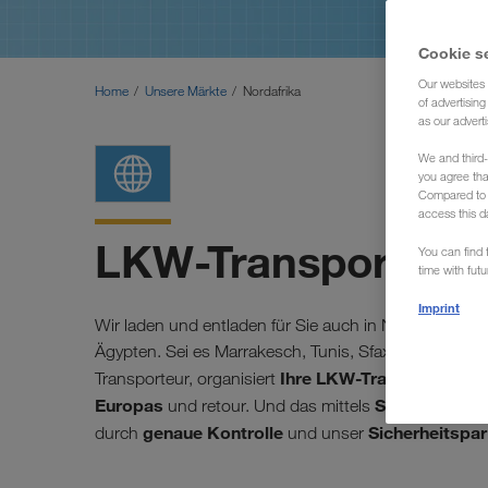
Cookie s
Our websites 
Home
Unsere Märkte
Nordafrika
of advertisin
as our adverti
We and third-
you agree th
Compared to E
access this d
LKW-Transporte vo
You can find f
time with fut
Imprint
Wir laden und entladen für Sie auch in Nordafrika. 
Ägypten. Sei es Marrakesch, Tunis, Sfax, Kairouan od
Ihre LKW-Transporte (Kom
Transporteur, organisiert
Europas
Short Sea Shi
und retour. Und das mittels
genaue Kontrolle
Sicherheitspar
durch
und unser