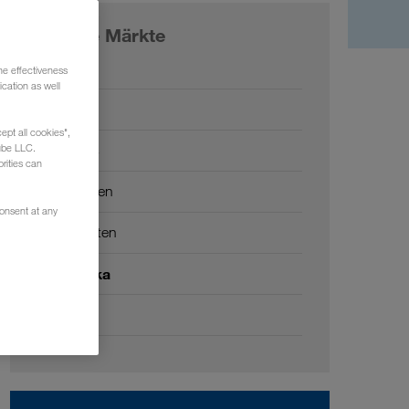
Unsere Märkte
Europa
he effectiveness
cation as well
Russland
ept all cookies",
Kaukasus
ube LLC.
rities can
Zentralasien
consent at any
Naher Osten
Nordafrika
China