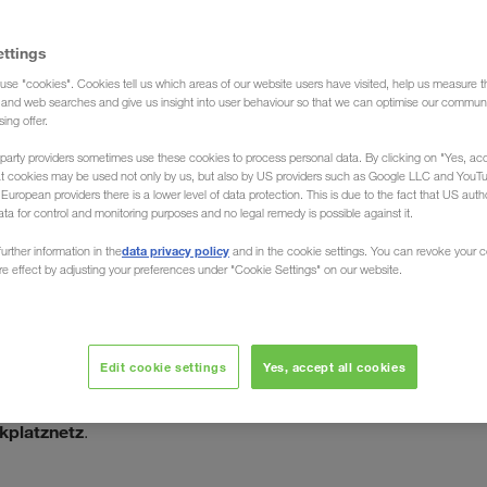
ettings
use "cookies". Cookies tell us which areas of our website users have visited, help us measure t
g and web searches and give us insight into user behaviour so that we can optimise our communi
sing offer.
party providers sometimes use these cookies to process personal data. By clicking on "Yes, acc
at cookies may be used not only by us, but also by US providers such as Google LLC and YouT
uropean providers there is a lower level of data protection. This is due to the fact that US autho
ata for control and monitoring purposes and no legal remedy is possible against it.
n / nach Nordafrika
data privacy policy
urther information in the
and in the cookie settings. You can revoke your 
ure effect by adjusting your preferences under "Cookie Settings" on our website.
Unsere Schwerpunkte liegen hier in Marokko, Tunesien und
er Kairo.
Die Spedition LKW WALTER, Ihr Europa-
Edit cookie settings
Yes, accept all cookies
plettladungen) von ganz Nordafrika in alle Länder
pping
maximale Sicherheit
. Darüber hinaus bieten wir
kplatznetz
.